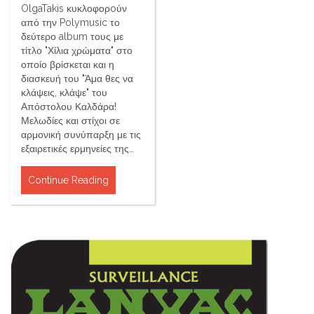
OlgaTakis κυκλοφορoύν
από την Polymusic το
δεύτερο album τους με
τίτλο "Χίλια χρώματα" στο
οποίο βρίσκεται και η
διασκευή του "Άμα θες να
κλάψεις, κλάψε" του
Απόστολου Καλδάρα!
Μελωδίες και στίχοι σε
αρμονική συνύπαρξη με τις
εξαιρετικές ερμηνείες της…
Continue Reading