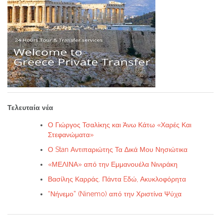
Τελευταία νέα
Ο Γιώργος Τσαλίκης και Άνω Κάτω «Χαρές Και
Στεφανώματα»
Ο Stan Αντιπαριώτης Τα Δικά Μου Νησιώτικα
«ΜΕΛΙΝΑ» από την Εμμανουέλα Νινιράκη
Βασίλης Καρράς. Πάντα Eδώ, Ακυκλοφόρητα
“Νήνεμο” (Ninemo) από την Χριστίνα Ψύχα