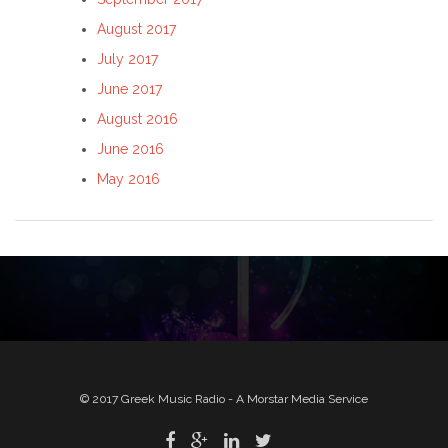
August 2017
July 2017
June 2017
August 2016
June 2016
May 2016
© 2017 Greek Music Radio - A Morstar Media Service