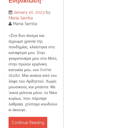
Ενηλικίωση”
January 10, 2023
by
Mania Samba
Mania Samba
«Στα δυο άοσμα και
άχρωμα χρόνια της
πανδημίας, κλείστηκα στο
καταφύγιό μου. Στην
γκαρσονιέρα μου στο Μετς,
στην πρώην εργένικη
κατοικία μου, νυν home
studio. Μια ανάσα από τον
λόφο του Αρδηττού. Χωρίς
μουσικούς και μπάντα. Με
'κανα γείτονα μόνο, το Νίκο
κυρίως, που πέρναγε
λαθραία, χτύπαγε κουδούνι
κι άκουγε…
Continue Reading