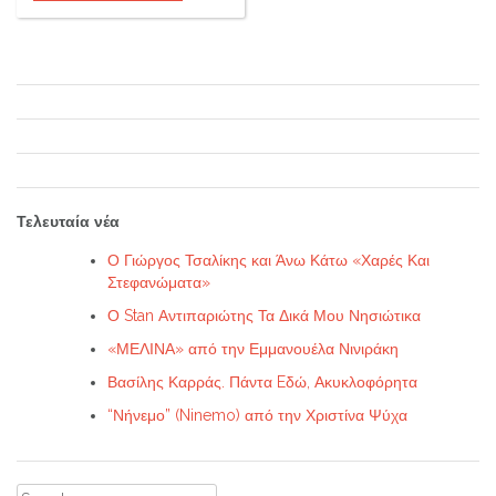
Τελευταία νέα
Ο Γιώργος Τσαλίκης και Άνω Κάτω «Χαρές Και
Στεφανώματα»
Ο Stan Αντιπαριώτης Τα Δικά Μου Νησιώτικα
«ΜΕΛΙΝΑ» από την Εμμανουέλα Νινιράκη
Βασίλης Καρράς. Πάντα Eδώ, Ακυκλοφόρητα
“Νήνεμο” (Ninemo) από την Χριστίνα Ψύχα
Search