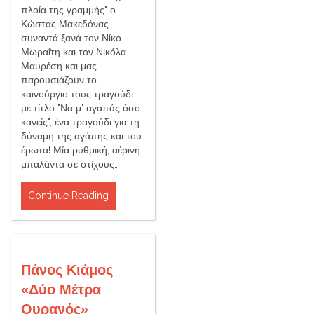
πλοία της γραμμής" ο
Κώστας Μακεδόνας
συναντά ξανά τον Νίκο
Μωραΐτη και τον Νικόλα
Μαυρέση και μας
παρουσιάζουν το
καινούργιο τους τραγούδι
με τίτλο "Να μ' αγαπάς όσο
κανείς", ένα τραγούδι για τη
δύναμη της αγάπης και του
έρωτα! Μία ρυθμική, αέρινη
μπαλάντα σε στίχους…
Continue Reading
Πάνος Κιάμος
«Δύο Μέτρα
Ουρανός»