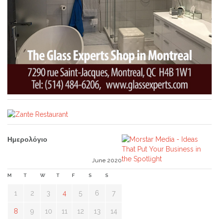
Ημερολόγιο
June 2020
M
T
W
T
F
S
S
1
2
3
4
5
6
7
8
9
10
11
12
13
14