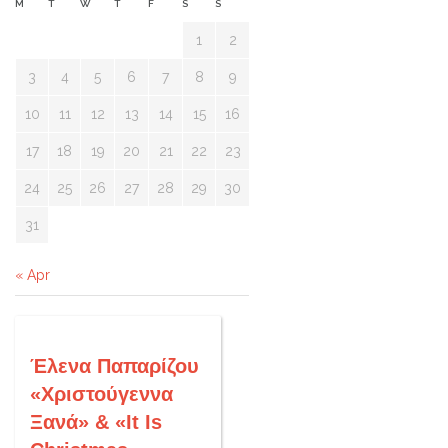
M
T
W
T
F
S
S
1
2
3
4
5
6
7
8
9
10
11
12
13
14
15
16
17
18
19
20
21
22
23
24
25
26
27
28
29
30
31
« Apr
Έλενα Παπαρίζου
«Χριστούγεννα
Ξανά» & «It Is