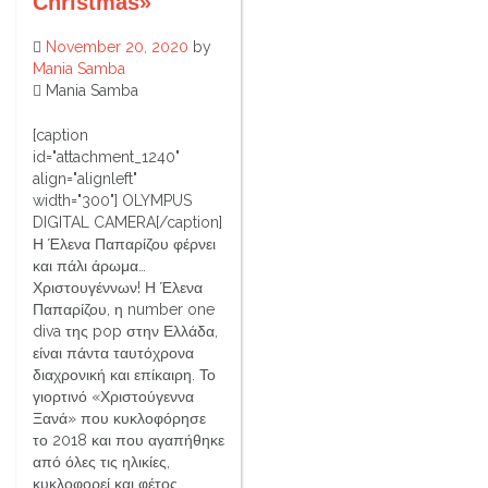
Christmas»
November 20, 2020
by
Mania Samba
Mania Samba
[caption
id="attachment_1240"
align="alignleft"
width="300"] OLYMPUS
DIGITAL CAMERA[/caption]
Η Έλενα Παπαρίζου φέρνει
και πάλι άρωμα…
Χριστουγέννων! Η Έλενα
Παπαρίζου, η number one
diva της pop στην Ελλάδα,
είναι πάντα ταυτόχρονα
διαχρονική και επίκαιρη. Το
γιορτινό «Χριστούγεννα
Ξανά» που κυκλοφόρησε
το 2018 και που αγαπήθηκε
από όλες τις ηλικίες,
κυκλοφορεί και φέτος…