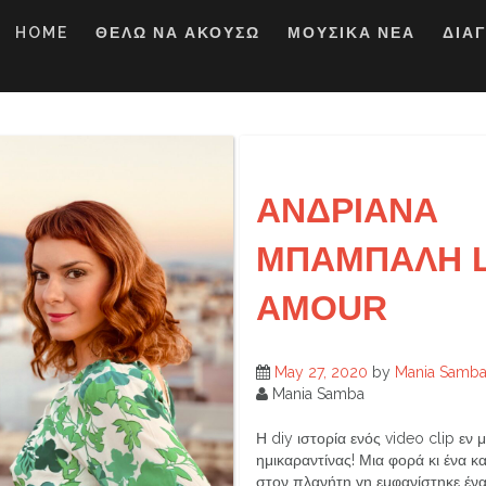
HOME
ΘΕΛΩ ΝΑ ΑΚΟΥΣΩ
ΜΟΥΣΙΚΑ ΝΕΑ
ΔΙΑ
ΑΝΔΡΙΑΝΑ
ΜΠΑΜΠΑΛΗ L
AMOUR
May 27, 2020
by
Mania Samb
Mania Samba
Η diy ιστορία ενός video clip εν
ημικαραντίνας! Μια φορά κι ένα κ
στον πλανήτη γη εμφανίστηκε έν