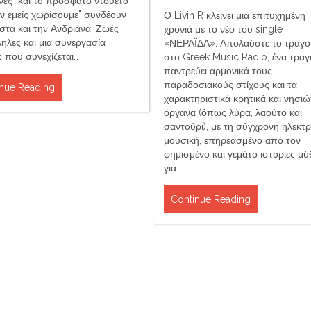
ινες" και το πρόσφατο ντουέτο
Αν εμείς χωρίσουμε" συνδέουν
Ο Livin R κλείνει μια επιτυχημένη
στα και την Ανδριάνα. Ζωές
χρονιά με το νέο του single
ηλες και μια συνεργασία
«ΝΕΡΑΪΔΑ». Απολαύστε το τραγο
ς που συνεχίζεται…
στο Greek Music Radio, ένα τραγ
παντρεύει αρμονικά τους
παραδοσιακούς στίχους και τα
nue Reading
χαρακτηριστικά κρητικά και νησιώ
όργανα (όπως λύρα, λαούτο και
σαντούρι), με τη σύγχρονη ηλεκτρ
μουσική, επηρεασμένο από τον
φημισμένο και γεμάτο ιστορίες μύ
για…
Continue Reading