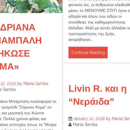
φονικός ιός, οι άνθρωποι κλειδώ
μέσα, το ΜΕΝΟΥΜΕ ΣΠΙΤΙ έγινε ε
οδηγία και όλων των ειδών οι
συνήθειες της καθημερινότητας
ΔΡΙΑΝΑ
άλλαξαν. Μαζί με αυτές άλλαξαν κα
προτεραιότητες της ζωής,
ΠΑΜΠΑΛΗ
εκτιμήθηκαν…
ΗΚΩΣΕ
Continue Reading
ΜΑ»
 12, 2022
by
Mania Samba
Livin R. και η
a Samba
“Νεράιδα”
ιάνα Μπάμπαλη κυκλοφορεί το
ς τραγούδι "Σήκωσε Κύμα" σε
ς και μουσική του Κώστα
. Πολλά χρόνια φιλίας και
January 10, 2018
by
Mania Sa
ένες επιτυχίες όπως το "Μοίρα
Mania Samba