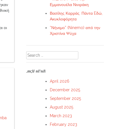
Εμμανουέλα Νινιράκη
θηκαν
θνική
Βασίλης Καρράς. Πάντα Eδώ,
Ακυκλοφόρητα
“Νήνεμο” (Ninemo) από την
ι οι
Χριστίνα Ψύχα
Search
for:
.m;l/ nl’n/l
April 2026
December 2025
September 2025
August 2025
March 2023
mba
February 2023