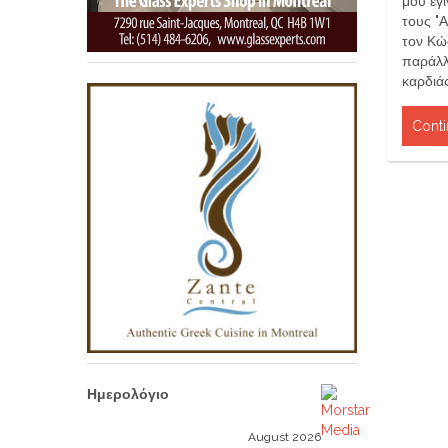
μου έγ
τους "
τον Κώ
παράλλ
καρδιά
Conti
Ημερολόγιο
August 2026