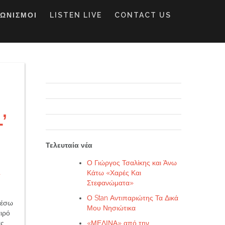
ΓΩΝΙΣΜΟΙ
LISTEN LIVE
CONTACT US
’
Τελευταία νέα
Ο Γιώργος Τσαλίκης και Άνω
a
Κάτω «Χαρές Και
Στεφανώματα»
Ο Stan Αντιπαριώτης Τα Δικά
 μέσω
Μου Νησιώτικα
αιρό
«ΜΕΛΙΝΑ» από την
ας