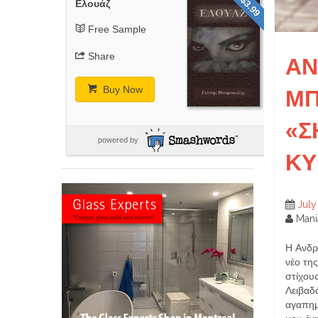
$3.99
Ελουάζ
Free Sample
Share
ΑΝ
Buy Now
Μ
«Σ
powered by
ΚΥ
July
Mani
Η Ανδρ
νέο τη
στίχου
Λειβαδά
αγαπημ