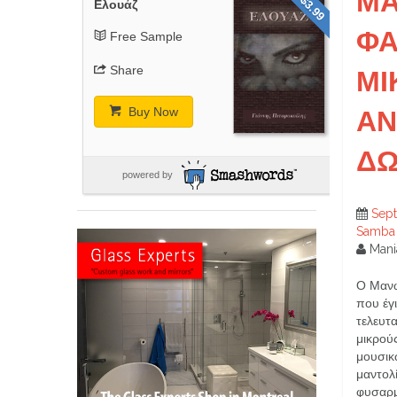
Μ
$3.99
Ελουάζ
ΦΑ
Free Sample
Share
MI
Buy Now
ΑΝ
ΔΩ
powered by
Sep
Samba
Mani
Ο Μανώ
που έγι
τελευτα
μικρού
μουσικώ
μαντολ
φυσαρμ