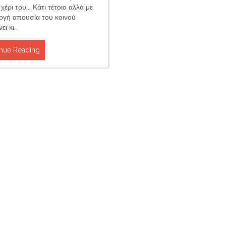
χέρι του... Κάτι τέτοιο αλλά με
εργή απουσία του κοινού
ει κι…
nue Reading