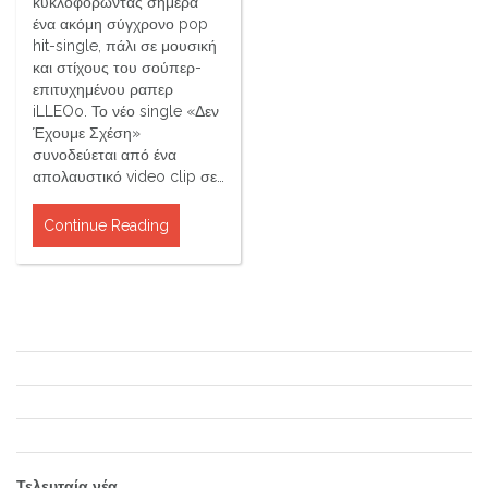
κυκλοφορώντας σήμερα
ένα ακόμη σύγχρονο pop
hit-single, πάλι σε μουσική
και στίχους του σούπερ-
επιτυχημένου ραπερ
iLLEOo. Το νέο single «Δεν
Έχουμε Σχέση»
συνοδεύεται από ένα
απολαυστικό video clip σε…
Continue Reading
Τελευταία νέα