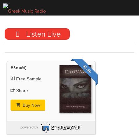
Skip
to
content
Listen Live
$3.99
Ελουάζ
Free Sample
Share
Buy Now
powered by