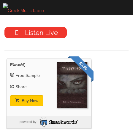
Skip
to
content
Listen Live
$3.99
Ελουάζ
Free Sample
Share
Buy Now
powered by