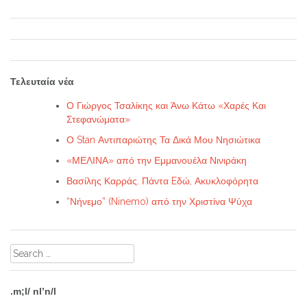
Τελευταία νέα
Ο Γιώργος Τσαλίκης και Άνω Κάτω «Χαρές Και
Στεφανώματα»
Ο Stan Αντιπαριώτης Τα Δικά Μου Νησιώτικα
«ΜΕΛΙΝΑ» από την Εμμανουέλα Νινιράκη
Βασίλης Καρράς. Πάντα Eδώ, Ακυκλοφόρητα
“Νήνεμο” (Ninemo) από την Χριστίνα Ψύχα
Search
for:
.m;l/ nl’n/l