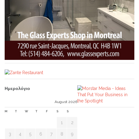
Ημερολόγιο
August 2026
M
T
W
T
F
S
S
1
2
3
4
5
6
7
8
9