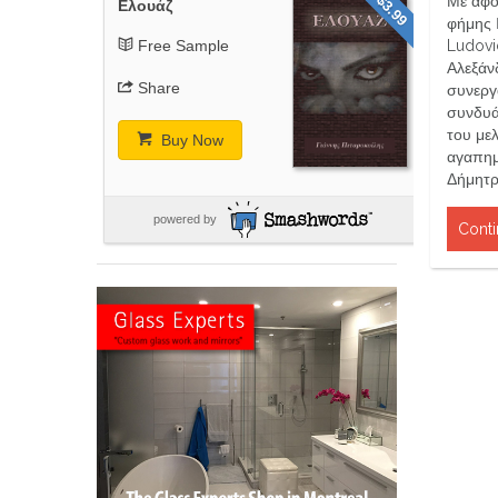
$3.99
Με αφο
Ελουάζ
φήμης 
Free Sample
Ludovi
Αλεξάν
Share
συνεργ
συνδυά
του μελ
Buy Now
αγαπημ
Δήμητρ
powered by
Conti