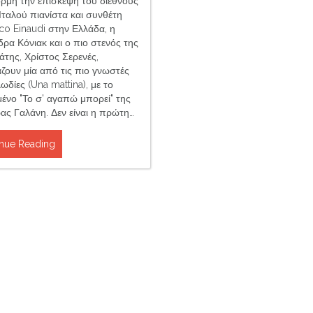
ρμή την επίσκεψη του διεθνούς
Ιταλού πιανίστα και συνθέτη
co Einaudi στην Ελλάδα, η
δρα Κόνιακ και ο πιο στενός της
άτης, Χρίστος Σερενές,
ζουν μία από τις πιο γνωστές
ωδίες (Una mattina), με το
ένο "Το σ' αγαπώ μπορεί" της
ας Γαλάνη. Δεν είναι η πρώτη…
nue Reading