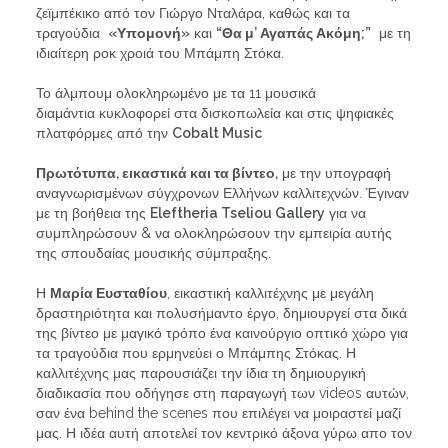
ζεϊμπέκικο από τον Γιώργο Νταλάρα, καθώς και τα
τραγούδια
«
Υπομονή
»
και
“Θα μ’ Αγαπάς Ακόμη;”
με τη
ιδιαίτερη ροκ χροιά του Μπάμπη Στόκα.
Το άλμπουμ ολοκληρωμένο με τα 11 μουσικά
διαμάντια κυκλοφορεί στα δισκοπωλεία και στις ψηφιακές
πλατφόρμες από την
Cobalt Music
Πρωτότυπα, εικαστικά και τα βίντεο,
με την υπογραφή
αναγνωρισμένων σύγχρονων Ελλήνων καλλιτεχνών. Έγιναν
με τη βοήθεια της
Eleftheria Tseliou Gallery
για να
συμπληρώσουν & να ολοκληρώσουν την εμπειρία αυτής
της σπουδαίας μουσικής σύμπραξης.
Η
Μαρία Ευσταθίου
, εικαστική καλλιτέχνης με μεγάλη
δραστηριότητα και πολυσήμαντο έργο, δημιουργεί στα δικά
της βίντεο με μαγικό τρόπο ένα καινούργιο οπτικό χώρο για
τα τραγούδια που ερμηνεύει ο Μπάμπης Στόκας. Η
καλλιτέχνης μας παρουσιάζει την ίδια τη δημιουργική
διαδικασία που οδήγησε στη παραγωγή των
videos
αυτών,
σαν ένα
behind the scenes
που επιλέγει να μοιραστεί μαζί
μας. Η ιδέα αυτή αποτελεί τον κεντρικό άξονα γύρω απο τον