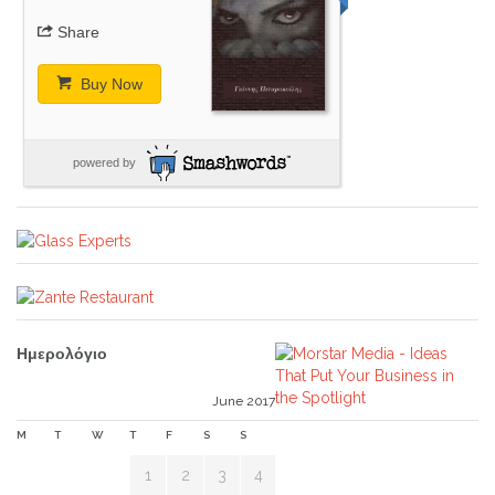
Share
Buy Now
powered by
Ημερολόγιο
June 2017
M
T
W
T
F
S
S
1
2
3
4