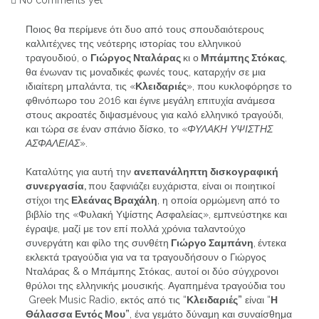
No comments yet
Ποιος θα περίμενε ότι δυο από τους σπουδαιότερους
καλλιτέχνες της νεότερης ιστορίας του ελληνικού
τραγουδιού, ο
Γιώργος Νταλάρας
κι ο
Μπάμπης Στόκας
,
θα ένωναν τις μοναδικές φωνές τους, καταρχήν σε μια
ιδιαίτερη μπαλάντα, τις «
Κλειδαριές
», που κυκλοφόρησε το
φθινόπωρο του 2016 και έγινε μεγάλη επιτυχία ανάμεσα
στους ακροατές διψασμένους για καλό ελληνικό τραγούδι,
και τώρα σε έναν σπάνιο δίσκο, το «
ΦΥΛΑΚΗ ΥΨΙΣΤΗΣ
ΑΣΦΑΛΕΙΑΣ
».
Καταλύτης για αυτή την
ανεπανάληπτη δισκογραφική
συνεργασία,
που ξαφνιάζει ευχάριστα, είναι οι ποιητικοί
στίχοι της
Ελεάνας Βραχάλη
, η οποία ορμώμενη από το
βιβλίο της «Φυλακή Υψίστης Ασφαλείας», εμπνεύστηκε και
έγραψε, μαζί με τον επί πολλά χρόνια ταλαντούχο
συνεργάτη και φίλο της συνθέτη
Γιώργο Σαμπάνη
,
έντεκα
εκλεκτά τραγούδια για να τα τραγουδήσουν ο Γιώργος
Νταλάρας & ο Μπάμπης Στόκας, αυτοί οι δύο σύγχρονοι
θρύλοι της ελληνικής μουσικής. Αγαπημένα τραγούδια του
Greek Music Radio, εκτός από τις “
Κλειδαριές”
είναι “
Η
Θάλασσα Εντός Μου”
, ένα γεμάτο δύναμη και συναίσθημα