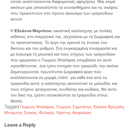
οποίο αναπτύσσονται διαφορετικές αφηγήσεις. Μια σειρά
εικόνων μας αποκαλύπτει τα συναισθήματα και τις σκέψεις
που προκύπτουν στο πρώτο άκουσμα των τραγουδιών
αυτών.
Η
Ελεάννα Μαρτίνου
, εικαστική καλλιτέχνης με πολλές
εκθέσεις στο ενεργητικό της, ασχολείται με τη ζωγραφική και
τις εγκαταστάσεις. Το έργο της ερευνά τις έννοιες του
δικτύου και του ρυθμού. Στη συγκεκριμένη συνεργασία και
με έναυσμα τη μουσική και τους στίχους των τραγουδιών
που ερμηνεύει ο Γιώργος Νταλάρας επεμβαίνει σε αυτά
προσθέτοντας ένα τρίτο στοιχείο στο τραγούδι, την εικόνα.
Δημιουργώντας πρωτότυπα ζωγραφικά έργα που
εναλλάσσονται σε μορφή
video
για κάθε ένα από τα
τραγούδια αυτά, η καλλιτέχνης εικονοποιεί τις μελωδίες και
τους στίχους φτιάχνοντας συνδέσεις και κώδικες. Με αυτό,
τον δικό της τρόπο αποκαλύπτει τα τραγούδια στους
θεατές.
Tagged
Γιώργος Νταλάρας
,
Γιώργος Σαμπάνης
,
Ελεάνα Βραχάλη
,
Μπάμπης Στόκας
,
Φυλακές Υψίστης Ασφαλείας
Post
Leave a Reply
navigation