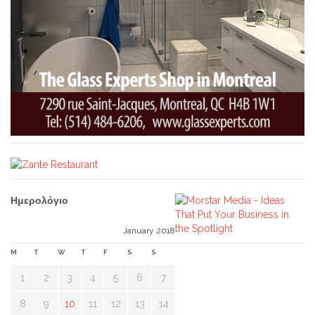
Ημερολόγιο
January 2018
M
T
W
T
F
S
S
1
2
3
4
5
6
7
8
9
10
11
12
13
14