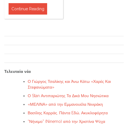
Continue Reading
Τελευταία νέα
Ο Γιώργος Τσαλίκης και Άνω Κάτω «Χαρές Και
Στεφανώματα»
Ο Stan Αντιπαριώτης Τα Δικά Μου Νησιώτικα
«ΜΕΛΙΝΑ» από την Εμμανουέλα Νινιράκη
Βασίλης Καρράς. Πάντα Eδώ, Ακυκλοφόρητα
“Νήνεμο” (Ninemo) από την Χριστίνα Ψύχα