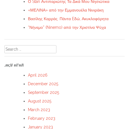
Ο Stan Αντιπαριώτης Τα Δικά Μου Νησιώτικα
«ΜΕΛΙΝΑ» από την Εμμανουέλα Νινιράκη
Βασίλης Καρράς. Πάντα Eδώ, Ακυκλοφόρητα
“Νήνεμο” (Ninemo) από την Χριστίνα Ψύχα
Search
for:
.m;l/ nl’n/l
April 2026
December 2025
September 2025
August 2025
March 2023
February 2023
January 2023