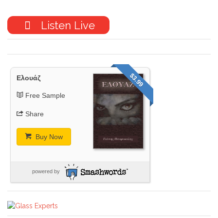
Listen Live
$3.99
Ελουάζ
Free Sample
Share
Buy Now
powered by