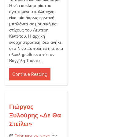
Η νέα κυκλοφορία του
αγαπημένου καλλιτέχνη
είναι μία άκρως ερωτική
μπαλάντα σε μουσική και
στίχους του Λευτέρη
Κιντάτου. Η αρχική
ενορχηστρωτική ιδέα ανήκει
στο Νίνο Ξυπολητά η οποία
ολοκληρώθηκε από τον
Βαγγέλη Τούντα.…
Continue Reading
Γιώργος
Ξυλούρης «Δε Θα
Στείλει»
February 25, 2020
by