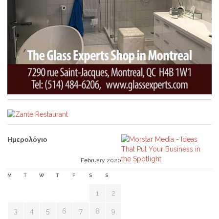
Ημερολόγιο
February 2020
M
T
W
T
F
S
S
1
2
3
4
5
6
7
8
9