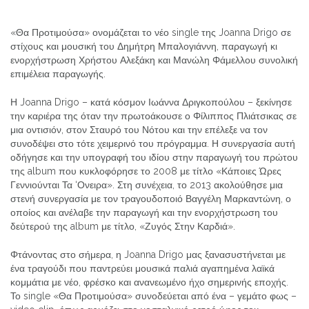
«Θα Προτιμούσα» ονομάζεται το νέο single της Joanna Drigo σε
στίχους και μουσική του Δημήτρη Μπαλογιάννη, παραγωγή κι
ενορχήστρωση Χρήστου Αλεξάκη και Μανώλη Φάμελλου συνολική
επιμέλεια παραγωγής.
Η Joanna Drigo – κατά κόσμον Ιωάννα Δριγκοπούλου – ξεκίνησε
την καριέρα της όταν την πρωτοάκουσε ο Φίλιππος Πλιάτσικας σε
μια οντισιόν, στον Σταυρό του Νότου και την επέλεξε να τον
συνοδέψει στο τότε χειμερινό του πρόγραμμα. Η συνεργασία αυτή
οδήγησε και την υπογραφή του ιδίου στην παραγωγή του πρώτου
της album που κυκλοφόρησε το 2008 με τίτλο «Κάποιες Ώρες
Γεννιούνται Τα ‘Ονειρα». Στη συνέχεια, το 2013 ακολούθησε μια
στενή συνεργασία με τον τραγουδοποιό Βαγγέλη Μαρκαντώνη, ο
οποίος και ανέλαβε την παραγωγή και την ενορχήστρωση του
δεύτερού της album με τίτλο, «Ζυγός Στην Καρδιά».
Φτάνοντας στο σήμερα, η Joanna Drigo μας ξανασυστήνεται με
ένα τραγούδι που παντρεύει μουσικά παλιά αγαπημένα λαϊκά
κομμάτια με νέο, φρέσκο και ανανεωμένο ήχο σημερινής εποχής.
Το single «Θα Προτιμούσα» συνοδεύεται από ένα – γεμάτο φως –