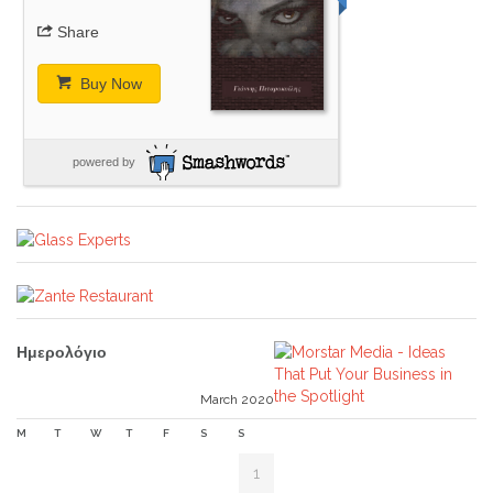
Share
Buy Now
powered by
Ημερολόγιο
March 2020
M
T
W
T
F
S
S
1