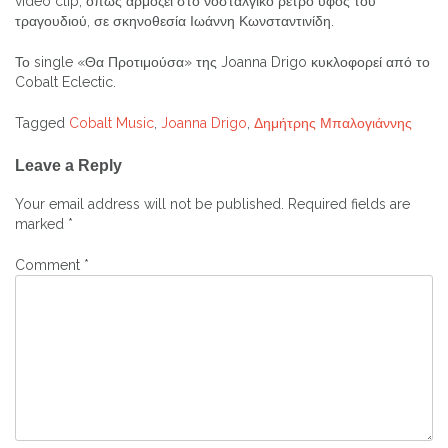
video clip, όπως αρμόζει στο νοσταλγικό ρετρό ύφος του
τραγουδιού, σε σκηνοθεσία Ιωάννη Κωνσταντινίδη.
Το single «Θα Προτιμούσα» της Joanna Drigo κυκλοφορεί από το
Cobalt Eclectic.
Tagged
Cobalt Music
,
Joanna Drigo
,
Δημήτρης Μπαλογιάννης
Post
Leave a Reply
navigation
Your email address will not be published.
Required fields are
marked
*
Comment
*