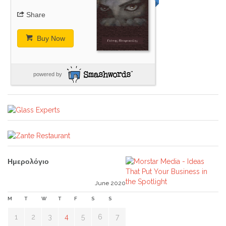
Share
Buy Now
powered by
Ημερολόγιο
June 2020
M
T
W
T
F
S
S
1
2
3
4
5
6
7