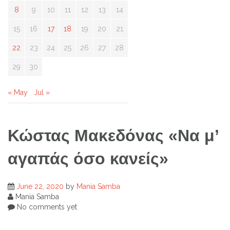
8
9
10
11
12
13
14
15
16
17
18
19
20
21
22
23
24
25
26
27
28
29
30
« May
Jul »
Κώστας Μακεδόνας «Να μ’
αγαπάς όσο κανείς»
June 22, 2020
by
Mania Samba
Mania Samba
No comments yet