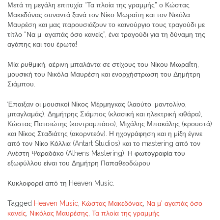
Μετά τη μεγάλη επιτυχία “Τα πλοία της γραμμής” ο Κώστας
Μακεδόνας συναντά ξανά τον Νίκο Μωραΐτη και τον Νικόλα
Μαυρέση και μας παρουσιάζουν το καινούργιο τους τραγούδι με
τίτλο “Να μ’ αγαπάς όσο κανείς”, ένα τραγούδι για τη δύναμη της
αγάπης και του έρωτα!
Μία ρυθμική, αέρινη μπαλάντα σε στίχους του Νίκου Μωραΐτη,
μουσική του Νικόλα Μαυρέση και ενορχήστρωση του Δημήτρη
Σιάμπου.
Έπαιξαν οι μουσικοί Νίκος Μέρμηγκας (λαούτο, μαντολίνο,
μπαγλαμάς), Δημήτρης Σιάμπος (κλασική και ηλεκτρική κιθάρα),
Κώστας Πατσιώτης (κοντραμπάσο), Μιχάλης Μπακάλης (κρουστά)
και Νίκος Σταδιάτης (ακορντεόν). Η ηχογράφηση και η μίξη έγινε
από τον Νίκο Κόλλια (Antart Studios) και το mastering από τον
Ανέστη Ψαραδάκο (Athens Mastering). Η φωτογραφία του
εξωφύλλου είναι του Δημήτρη Παπαθεοδώρου.
Κυκλοφορεί από τη Heaven Music.
Tagged
Heaven Music
,
Κώστας Μακεδόνας
,
Να μ' αγαπάς όσο
κανείς
,
Νικόλας Μαυρέσης
,
Τα πλοία της γραμμής