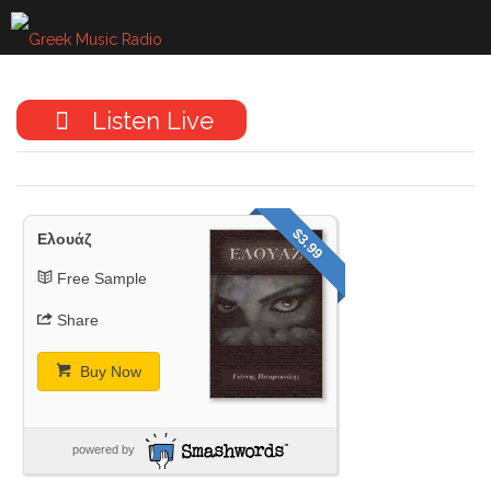
Skip
to
content
Listen Live
$3.99
Ελουάζ
Free Sample
Share
Buy Now
powered by