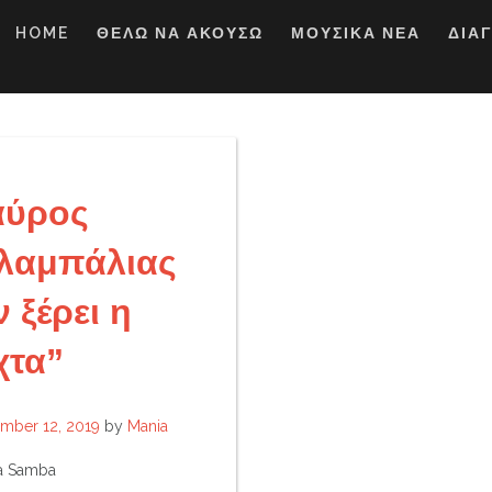
HOME
ΘΕΛΩ ΝΑ ΑΚΟΥΣΩ
ΜΟΥΣΙΚΑ ΝΕΑ
ΔΙΑ
αύρος
λαμπάλιας
 ξέρει η
χτα”
mber 12, 2019
by
Mania
a Samba