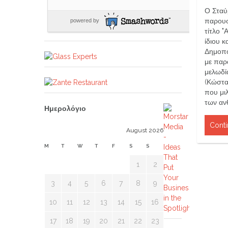
Ο Σταύ
παρουσ
powered by
τίτλο "
ίδιου κ
Δημοπο
με παρ
μελωδί
(Κώστα
που μι
των α
Ημερολόγιο
Conti
August 2026
M
T
W
T
F
S
S
1
2
3
4
5
6
7
8
9
10
11
12
13
14
15
16
17
18
19
20
21
22
23