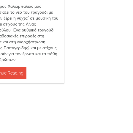
ρος Χαλιαμπάλιας μας
ιάζει το νέο του τραγούδι με
Αν ξέρει η νύχτα" σε μουσική του
αι στίχους της Λίνας
ύλου. Ένα ρυθμικό τραγούδι
αδοσιακές επιρροές στη
α και στη ενορχήστρωση
ς Παπαγερίδης) και με στίχους
λούν για τον έρωτα και τα πάθη
νθρώπων.…
nue Reading