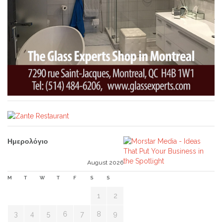
Ημερολόγιο
August 2026
M
T
W
T
F
S
S
1
2
3
4
5
6
7
8
9