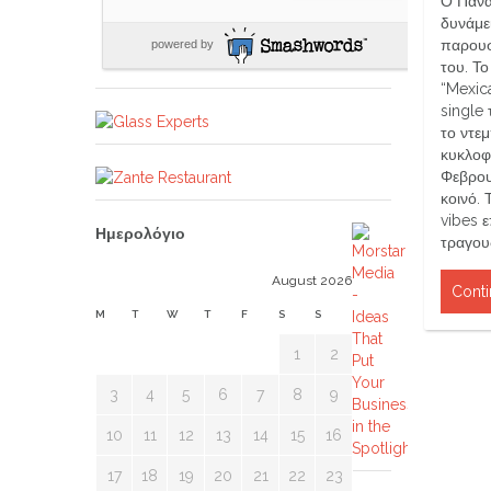
Ο Πανα
δυνάμει
παρουσ
powered by
του. Το
“Mexic
single
το ντε
κυκλοφ
Φεβρου
κοινό. 
vibes ε
Ημερολόγιο
τραγου
August 2026
Conti
M
T
W
T
F
S
S
1
2
3
4
5
6
7
8
9
10
11
12
13
14
15
16
17
18
19
20
21
22
23