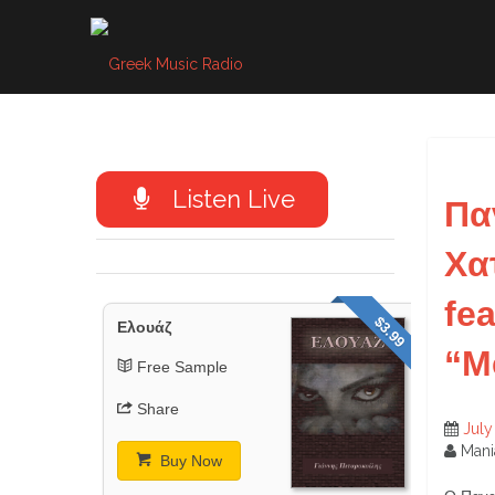
Skip
to
content
Listen Live
Πα
Χα
fea
$3.99
Ελουάζ
“M
Free Sample
Share
July
Mani
Buy Now