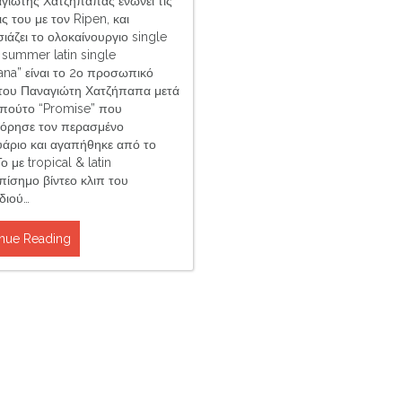
γιώτης Χατζήπαπας ενώνει τις
ς του με τον Ripen, και
ιάζει το ολοκαίνουργιο single
 summer latin single
ana” είναι το 2ο προσωπικό
 του Παναγιώτη Χατζήπαπα μετά
μπούτο “Promise” που
όρησε τον περασμένο
άριο και αγαπήθηκε από το
Το με tropical & latin
πίσημο βίντεο κλιπ του
διού…
nue Reading