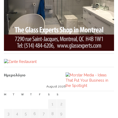
Ημερολόγιο
August 2026
M
T
W
T
F
S
S
1
2
3
4
5
6
7
8
9