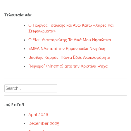
Τελευταία νέα
Ο Γιώργος Τσαλίκης και Άνω Κάτω «Χαρές Και
Στεφανώματα»
Ο Stan Αντιπαριώτης Τα Δικά Μου Νησιώτικα
«ΜΕΛΙΝΑ» από την Εμμανουέλα Νινιράκη
Βασίλης Καρράς. Πάντα Eδώ, Ακυκλοφόρητα
“Νήνεμο” (Ninemo) από την Χριστίνα Ψύχα
Search
for:
.m;l/ nl’n/l
April 2026
December 2025