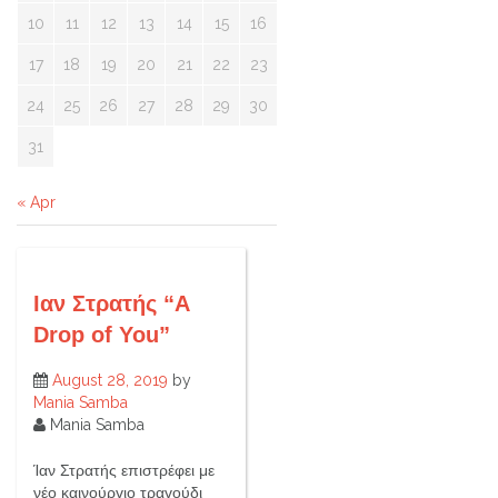
10
11
12
13
14
15
16
17
18
19
20
21
22
23
24
25
26
27
28
29
30
31
« Apr
Ιαν Στρατής “A
Drop of You”
August 28, 2019
by
Mania Samba
Mania Samba
Ίαν Στρατής επιστρέφει με
νέο καινούργιο τραγούδι