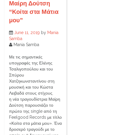
Μαίρη Δούτση
“Κοίτα στα Μάτια
μου”
June 11, 2019
by
Mania
Samba
Mania Samba
Με τις σημαντικές
υπογραφές της Ελένης
Τσαλιγοπούλου και του
Σπύρου
Χατζηκωνσταντίνου στη
μουσική και του Κώστα
Λειβαδά στους στίχους.
η νέα τραγουδίστρια Μαίρη
Δούτση παρουσιάζει το
πρώτο της single από τη
Feelgood Records με τίτλο
«Κοίτα στα μάτια μου». Ένα
δροσερό τραγούδι με το