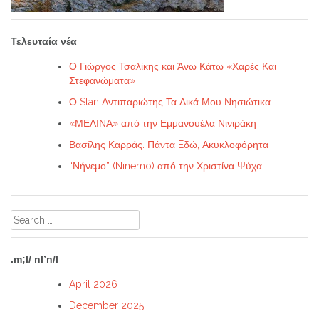
Τελευταία νέα
Ο Γιώργος Τσαλίκης και Άνω Κάτω «Χαρές Και
Στεφανώματα»
Ο Stan Αντιπαριώτης Τα Δικά Μου Νησιώτικα
«ΜΕΛΙΝΑ» από την Εμμανουέλα Νινιράκη
Βασίλης Καρράς. Πάντα Eδώ, Ακυκλοφόρητα
“Νήνεμο” (Ninemo) από την Χριστίνα Ψύχα
Search
for:
.m;l/ nl’n/l
April 2026
December 2025