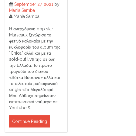
September 27, 2021
by
Mania Samba
Mania Samba
Η ανερχόμενη pop star
Marseaux ξεχώρισε το
φετινό καλοκαίρι με την
κυκλοφορία του album της
“Chica” αλλά και με τα
sold-out live της σε όλη
την Ελλάδα. Το πρώτο
τραγούδι του δίσκου
«Βότκα Βύσσινο» αλλά και
το τελευταίο ραδιοφωνικό
single «Το Μεγαλύτερό
Μου Λάθος» σημείωσαν
εντυπωσιακά νούμερα σε
YouTube &…
Continue Reading