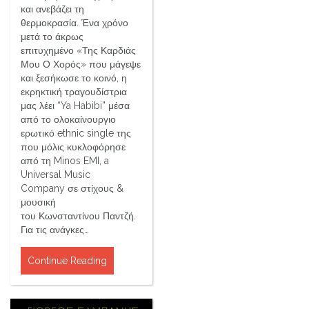
και ανεβάζει τη
θερμοκρασία. Ένα χρόνο
μετά το άκρως
επιτυχημένο «Της Καρδιάς
Μου Ο Χορός» που μάγεψε
και ξεσήκωσε το κοινό, η
εκρηκτική τραγουδίστρια
μας λέει “Ya Habibi” μέσα
από το ολοκαίνουργιο
ερωτικό ethnic single της
που μόλις κυκλοφόρησε
από τη Minos EMI, a
Universal Music
Company σε στίχους &
μουσική
του Κωνσταντίνου Παντζή.
Για τις ανάγκες…
Continue Reading