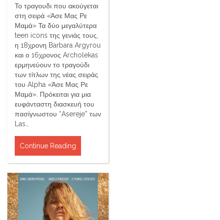
Το τραγουδι που ακούγεται
στη σειρά «Άσε Μας Ρε
Μαμά» Τα δύο μεγαλύτερα
teen icons της γενιάς τους,
η 18χρονη Barbara Argyrou
και ο 16χρονος Archolekas
ερμηνεύουν το τραγούδι
των τίτλων της νέας σειράς
του Alpha «Άσε Μας Ρε
Μαμά». Πρόκειται για μια
ευφάνταστη διασκευή του
πασίγνωστου “Asereje” των
Las…
Continue Reading