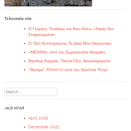
Τελευταία νέα
Ο Γιώργος Τσαλίκης και Άνω Κάτω «Χαρές Και
Στεφανώματα»
Ο Stan Αντιπαριώτης Τα Δικά Μου Νησιώτικα
«ΜΕΛΙΝΑ» από την Εμμανουέλα Νινιράκη
Βασίλης Καρράς. Πάντα Eδώ, Ακυκλοφόρητα
“Νήνεμο” (Ninemo) από την Χριστίνα Ψύχα
Search
for:
.m;l/ nl’n/l
April 2026
December 2025