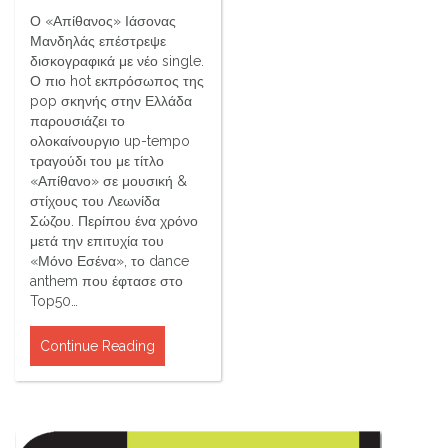
Ο «Απίθανος» Ιάσονας
Μανδηλάς επέστρεψε
δισκογραφικά με νέο single.
Ο πιο hot εκπρόσωπος της
pop σκηνής στην Ελλάδα
παρουσιάζει το
ολοκαίνουργιο up-tempo
τραγούδι του με τίτλο
«Απίθανο» σε μουσική &
στίχους του Λεωνίδα
Σώζου. Περίπου ένα χρόνο
μετά την επιτυχία του
«Μόνο Εσένα», το dance
anthem που έφτασε στο
Top50…
Continue Reading