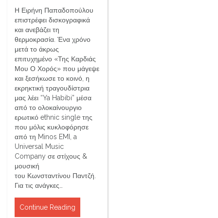
Η Ειρήνη Παπαδοπούλου
επιστρέφει δισκογραφικά
και ανεβάζει τη
θερμοκρασία. Ένα χρόνο
μετά το άκρως
επιτυχημένο «Της Καρδιάς
Μου Ο Χορός» που μάγεψε
και ξεσήκωσε το κοινό, η
εκρηκτική τραγουδίστρια
μας λέει “Ya Habibi” μέσα
από το ολοκαίνουργιο
ερωτικό ethnic single της
που μόλις κυκλοφόρησε
από τη Minos EMI, a
Universal Music
Company σε στίχους &
μουσική
του Κωνσταντίνου Παντζή.
Για τις ανάγκες…
Continue Reading