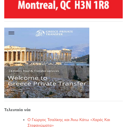
Τελευταία νέα
Ο Γιώργος Τσαλίκης και Άνω Κάτω «Χαρές Και
Στεφανώματα»