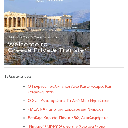
Τελευταία νέα
Ο Γιώργος Τσαλίκης και Άνω Κάτω «Χαρές Και
Στεφανώματα»
Ο Stan Αντιπαριώτης Τα Δικά Μου Νησιώτικα
«ΜΕΛΙΝΑ» από την Εμμανουέλα Νινιράκη
Βασίλης Καρράς. Πάντα Eδώ, Ακυκλοφόρητα
“Νήνεμο” (Ninemo) από την Χριστίνα Ψύχα