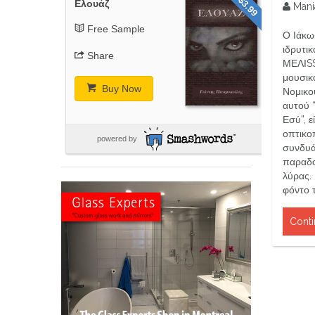
$3.99
Ελουάζ
Mani
Free Sample
Ο Ιάκω
ιδρυτι
Share
ΜΕΛΙSS
μουσικ
Buy Now
Νομικο
αυτού “
Εσύ”, ε
οπτικο
powered by
συνδυά
παραδο
λύρας.
φόντο τ
Conti