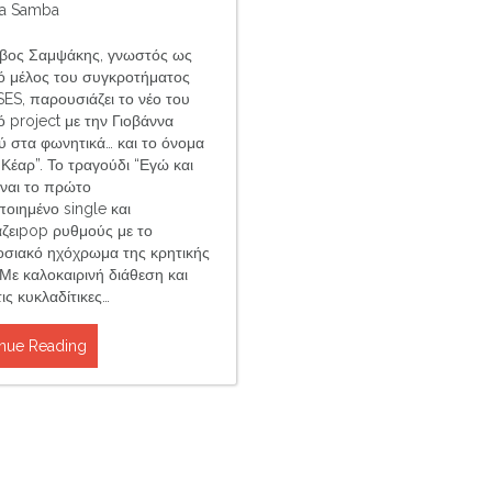
a Samba
βος Σαμψάκης, γνωστός ως
κό μέλος του συγκροτήματος
ES, παρουσιάζει το νέο του
ό project με την Γιοβάννα
ύ στα φωνητικά… και το όνομα
Κέαρ”. Το τραγούδι “Εγώ και
ίναι το πρώτο
ποιημένο single και
ζειpop ρυθμούς με το
σιακό ηχόχρωμα της κρητικής
 Με καλοκαιρινή διάθεση και
ις κυκλαδίτικες…
nue Reading