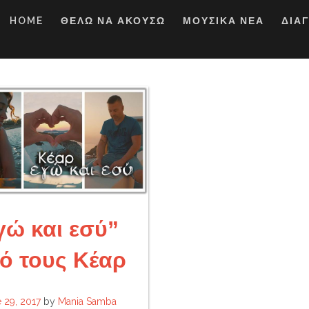
HOME
ΘΕΛΩ ΝΑ ΑΚΟΥΣΩ
ΜΟΥΣΙΚΑ ΝΕΑ
ΔΙΑ
γώ και εσύ”
ό τους Κέαρ
 29, 2017
by
Mania Samba