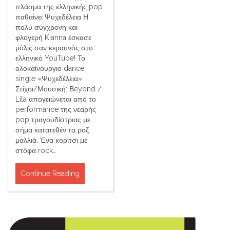
πλάσμα της ελληνικής pop
παθαίνει Ψυχεδέλεια Η
πολύ σύγχρονη και
φλογερή Kianna έσκασε
μόλις σαν κεραυνός στο
ελληνικό YouTube! Το
ολοκαίνουργιο dance
single «Ψυχεδέλεια»
Στίχοι/Μουσική: Βeyond /
Lila απογειώνεται από το
performance της νεαρής
pop τραγουδίστριας με
σήμα κατατεθέν τα ροζ
μαλλιά. Ένα κορίτσι με
στόφα rock…
Continue Reading