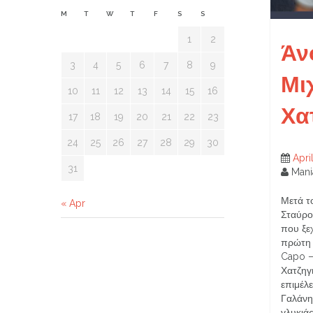
M
T
W
T
F
S
S
1
2
Άν
3
4
5
6
7
8
9
Μι
10
11
12
13
14
15
16
Χα
17
18
19
20
21
22
23
24
25
26
27
28
29
30
Apri
31
Mani
Μετά τ
« Apr
Σταύρο
που ξε
πρώτη 
Capo 
Χατζηγι
επιμέλ
Γαλάνη,
γλυκιά