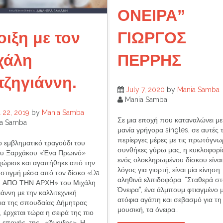
ΟΝΕΙΡΑ”
ΓΙΩΡΓΟΣ
οιξη με τον
ΠΕΡΡΗΣ
χάλη
τζηγιάννη.
July 7, 2020
by
Mania Samba
Mania Samba
l 22, 2019
by
Mania Samba
Σε μια εποχή που καταναλώνει με
a Samba
μανία γρήγορα singles, σε αυτές τ
περίεργες μέρες με τις πρωτόγνω
ο εμβληματικό τραγούδι του
συνθήκες γύρω μας, η κυκλοφορί
υ Ξαρχάκου «Ένα Πρωινό»
ενός ολοκληρωμένου δίσκου είναι
χώρισε και αγαπήθηκε από την
λόγος για γιορτή, είναι μία κίνηση
στιγμή μέσα από τον δίσκο «Da
αληθινά ελπιδοφόρα. “Σταθερά σ
– ΑΠΟ ΤΗΝ ΑΡΧΗ» του Μιχάλη
Όνειρα”, ένα άλμπουμ φτιαγμένο 
άννη με την καλλιτεχνική
ατόφια αγάπη και σεβασμό για τη
εια της σπουδαίας Δήμητρας
μουσική, τα όνειρα…
 έρχεται τώρα η σειρά της πιο
ς εποχής, της… «Άνοιξης». Η