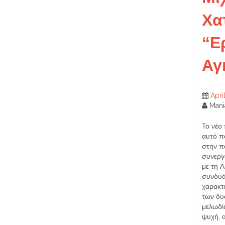
Χα
“Ε
Αγ
Apri
Mani
Το νέο
αυτό πο
στην π
συνεργ
με τη 
συνδυάζ
χαρακτ
των δυ
μελωδία
ψυχή, 