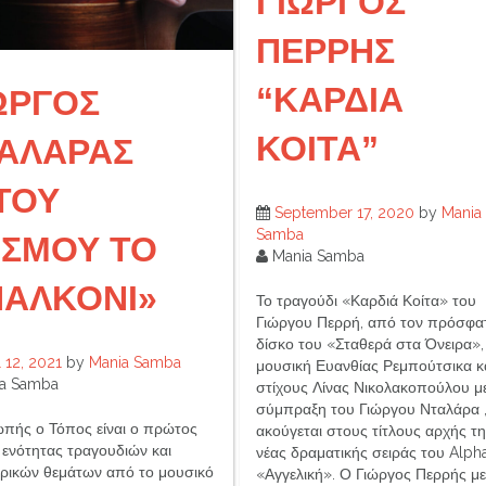
ΓΙΩΡΓΟΣ
ΠΕΡΡΗΣ
“ΚΑΡΔΙΑ
ΩΡΓΟΣ
ΚΟΙΤΑ”
ΑΛΑΡΑΣ
ΤΟΥ
September 17, 2020
by
Mania
Samba
ΣΜΟΥ ΤΟ
Mania Samba
ΑΛΚΟΝΙ»
Το τραγούδι «Καρδιά Κοίτα» του
Γιώργου Περρή, από τον πρόσφα
δίσκο του «Σταθερά στα Όνειρα»,
l 12, 2021
by
Mania Samba
μουσική Ευανθίας Ρεμπούτσικα κ
a Samba
στίχους Λίνας Νικολακοπούλου μ
σύμπραξη του Γιώργου Νταλάρα 
ωπής ο Τόπος είναι ο πρώτος
ακούγεται στους τίτλους αρχής τ
 ενότητας τραγουδιών και
νέας δραματικής σειράς του Alph
ρικών θεμάτων από το μουσικό
«Αγγελική». Ο Γιώργος Περρής με