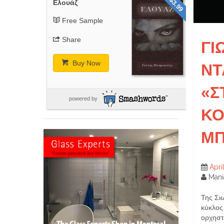
$3.99
Ελουάζ
Free Sample
Share
ΓΙ
Buy Now
ΝΤ
«Σ
powered by
ΚΟ
ΜΠ
Apri
Mani
Της Σι
κύκλος
ορχηστ