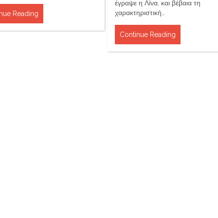
έγραψε η Λίνα, και βέβαια τη
χαρακτηριστική…
nue Reading
Continue Reading