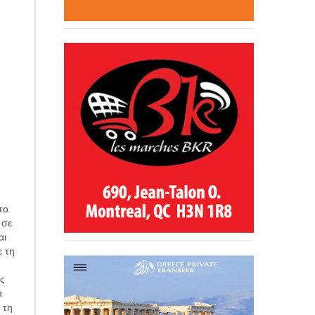
το
 σε
αι
ε τη
,
ης
a
 τη