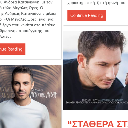
υ Ανδρέα Κατσιγιάννη, με τον
χαρακτηριστική, ζεστή φωνή του…
ό τίτλο Μεγάλες Ώρες. Ο
ης Ανδρέας Κατσιγιάννης μιλάει
Continue Reading
ό: «Οι Μεγάλες Ώρες, είναι ένα
 έργο που κινείται στο πλαίσιο
νθρώπινης προσέγγισης του
 Αυτές…
nue Reading
“ΣΤΑΘΕΡΑ Σ