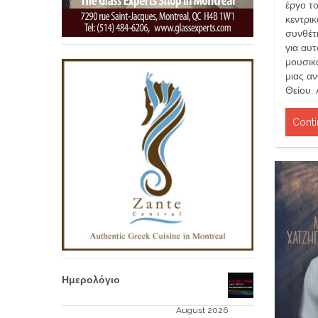
έργο το
κεντρικ
συνθέτ
για αυτ
μουσικό
μιας α
Θείου.
Conti
Ημερολόγιο
August 2026