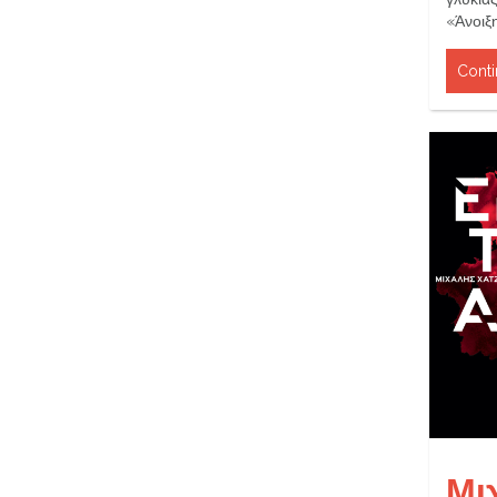
«Άνοιξ
Conti
Μι