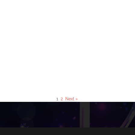
1
2
Next »