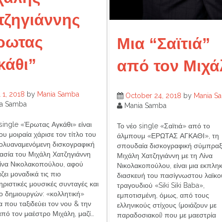
τζηγιάννης
ρωτας
Μια “Σαϊτιά”
κάθι”
από τον Μιχά
l 1, 2018
by
Mania Samba
October 24, 2018
by
Mania S
a Samba
Mania Samba
 single «Έρωτας Αγκάθι» είναι
Το νέο single «Σαϊτιά» από το
υ μοιραία χάρισε τον τίτλο του
άλμπουμ «ΕΡΩΤΑΣ ΑΓΚΑΘΙ», τη
ολυαναμενόμενη δισκογραφική
σπουδαία δισκογραφική σύμπραξ
ασία του Μιχάλη Χατζηγιάννη
Μιχάλη Χατζηγιάννη με τη Λίνα
Λίνα Νικολακοπούλου, αφού
Νικολακοπούλου, είναι μια εκπληκ
ει μοναδικά τις πιο
διασκευή του πασίγνωστου λαϊκο
ηριστικές μουσικές συνταγές και
τραγουδιού «Siki Siki Baba»,
ο δημιουργών: «κολλητική»
εμποτισμένη, όμως, από τους
 που ταξιδεύει τον νου & την
ελληνικούς στίχους (μοιάζουν με
από τον μαέστρο Μιχάλη, μαζί…
παραδοσιακοί) που με μαεστρία