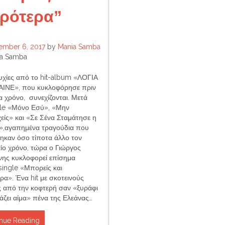
ιρότερα”
ember 6, 2017
by
Mania Samba
a Samba
τυχίες από το hit-album «ΛΟΓΙΑ
ΙΝΕ», που κυκλοφόρησε πριν
α χρόνο, συνεχίζονται. Μετά
gle «Μόνο Εσύ», «Μην
είς» και «Σε Σένα Σταμάτησε η
»,αγαπημένα τραγούδια που
ηκαν όσο τίποτα άλλο τον
αίο χρόνο, τώρα ο Γιώργος
ης κυκλοφορεί επίσημα
single «Μπορείς και
ρα». Ένα hit με σκοτεινούς
ς από την κοφτερή σαν «ξυράφι
άζει αίμα» πένα της Ελεάνας…
nue Reading