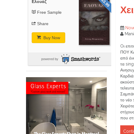
$3.99
Ελουάζ
Xε
Free Sample
Share
Nov
Mani
Buy Now
Oι επι
ΠΟΥ ΚΑ
από έν
powered by
τα sin
Ανησυχ
Καρδιά
ακούστ
τελευτ
Σαμπάν
το νέο 
Χειρότε
στίχου
που στ
Conti