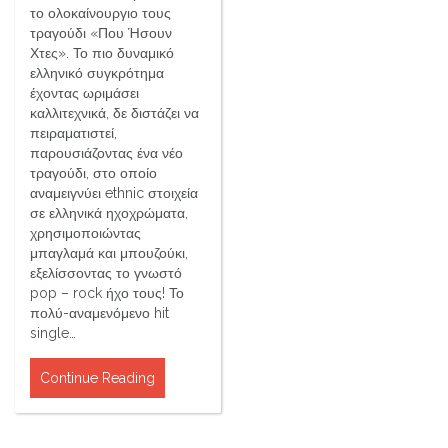
το ολοκαίνουργιο τους
τραγούδι «Που Ήσουν
Χτες». Το πιο δυναμικό
ελληνικό συγκρότημα
έχοντας ωριμάσει
καλλιτεχνικά, δε διστάζει να
πειραματιστεί,
παρουσιάζοντας ένα νέο
τραγούδι, στο οποίο
αναμειγνύει ethnic στοιχεία
σε ελληνικά ηχοχρώματα,
χρησιμοποιώντας
μπαγλαμά και μπουζούκι,
εξελίσσοντας το γνωστό
pop – rock ήχο τους! Το
πολύ-αναμενόμενο hit
single…
Continue Reading