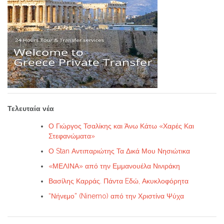
Τελευταία νέα
Ο Γιώργος Τσαλίκης και Άνω Κάτω «Χαρές Και
Στεφανώματα»
Ο Stan Αντιπαριώτης Τα Δικά Μου Νησιώτικα
«ΜΕΛΙΝΑ» από την Εμμανουέλα Νινιράκη
Βασίλης Καρράς. Πάντα Eδώ, Ακυκλοφόρητα
“Νήνεμο” (Ninemo) από την Χριστίνα Ψύχα