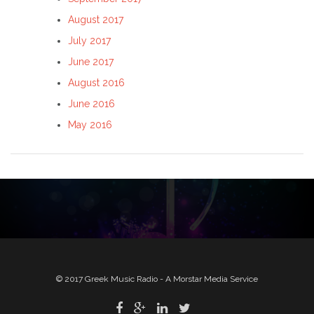
August 2017
July 2017
June 2017
August 2016
June 2016
May 2016
© 2017 Greek Music Radio - A Morstar Media Service