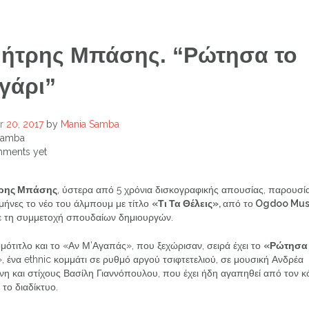
ήτρης Μπάσης. “Ρώτησα το
γάρι”
 20, 2017
by
Mania Samba
Samba
ments yet
ρης Μπάσης
, ύστερα από 5 χρόνια δισκογραφικής απουσίας, παρουσί
μήνες το νέο του άλμπουμ με τίτλο
«Τι Τα Θέλεις»,
από το
Ogdoo Mus
ε τη συμμετοχή σπουδαίων δημιουργών.
μότιτλο και το «Αν Μ’Αγαπάς», που ξεχώρισαν, σειρά έχει το
«Ρώτησα
», ένα ethnic κομμάτι σε ρυθμό αργού τσιφτετελιού, σε μουσική Ανδρέα
νη και στίχους Βασίλη Γιαννόπουλου, που έχει ήδη αγαπηθεί από τον 
το διαδίκτυο.