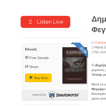
Δημ
Listen Live
Φεγ
October
Mania 
$3.99
Ελουάζ
No com
Free Sample
Ο
Δημήτ
Share
μερικούς 
Group,
μ
Buy Now
Μετά το ο
Φεγγάρι
Κατσιγιάν
powered by
μέσα από 