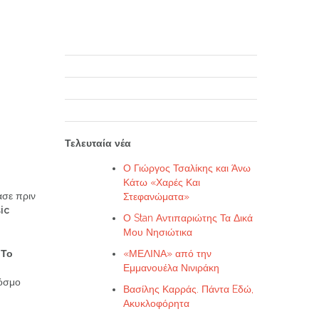
Τελευταία νέα
Ο Γιώργος Τσαλίκης και Άνω
Κάτω «Χαρές Και
ασε πριν
Στεφανώματα»
ic
Ο Stan Αντιπαριώτης Τα Δικά
Μου Νησιώτικα
 Το
«ΜΕΛΙΝΑ» από την
Εμμανουέλα Νινιράκη
κόσμο
Βασίλης Καρράς. Πάντα Eδώ,
Ακυκλοφόρητα