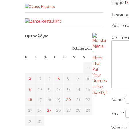
Tagged
Post
Leave a
navig
Your emai
Ημερολόγιο
Commen
October 2017
M
T
W
T
F
S
S
1
2
3
4
5
6
7
8
9
10
11
12
13
14
15
16
17
18
19
20
21
22
Name
*
23
24
25
26
27
28
29
Email
*
30
31
Website