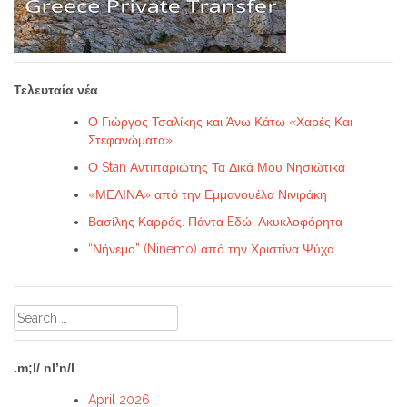
Τελευταία νέα
Ο Γιώργος Τσαλίκης και Άνω Κάτω «Χαρές Και
Στεφανώματα»
Ο Stan Αντιπαριώτης Τα Δικά Μου Νησιώτικα
«ΜΕΛΙΝΑ» από την Εμμανουέλα Νινιράκη
Βασίλης Καρράς. Πάντα Eδώ, Ακυκλοφόρητα
“Νήνεμο” (Ninemo) από την Χριστίνα Ψύχα
Search
for:
.m;l/ nl’n/l
April 2026