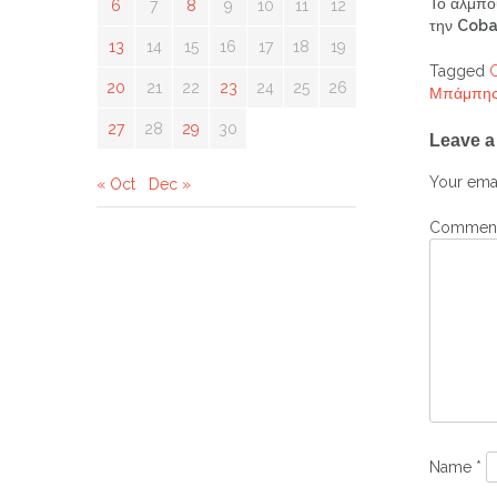
Το άλμπ
6
7
8
9
10
11
12
την
Coba
13
14
15
16
17
18
19
Tagged
20
21
22
23
24
25
26
Μπάμπης
Post
27
28
29
30
Leave a
navig
Your emai
« Oct
Dec »
Commen
Name
*