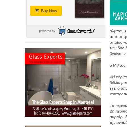
Buy Now
άλμπουμ
powered by
από τα τρ
οποίος -
των δύο δ
βγαίνουν 
ο Μίλτος
«
Η περιπέ
βιβλίο μο
έχει ο μ
κατατροπώ
Τα περισσ
20 περίπ
συρτάρι.
την ανασύ