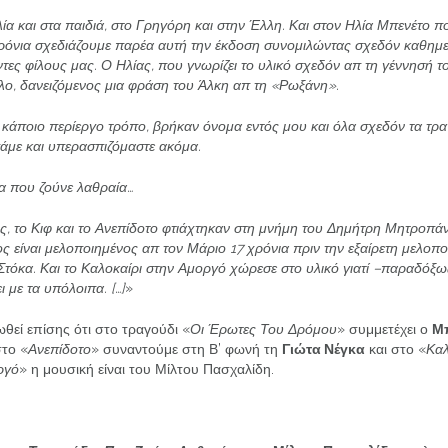
ία και στα παιδιά, στο Γρηγόρη και στην Έλλη.
Και στον Ηλία Μπενέτο π
χρόνια σχεδιάζουμε παρέα αυτή την έκδοση συνομιλώντας σχεδόν καθημε
τες φίλους μας.
Ο Ηλίας, που γνωρίζει το υλικό σχεδόν απ τη γέννησή τ
ίτλο, δανειζόμενος μια φράση του Άλκη απ τη «Ρωξάνη».
με κάποιο περίεργο τρόπο, βρήκαν όνομα εντός μου και όλα σχεδόν τα τρ
άμε και υπερασπιζόμαστε ακόμα.
α που ζούνε λαθραία…
, το Κιφ και το Ανεπίδοτο φτιάχτηκαν στη μνήμη του Δημήτρη Μητροπά
 είναι μελοποιημένος απ τον Μάριο 17 χρόνια πριν την εξαίρετη μελοπο
Στόκα.
Και το Καλοκαίρι στην Αμοργό χώρεσε στο υλικό γιατί –παραδόξω
ι με τα υπόλοιπα. […]
»
θεί επίσης ότι στο τραγούδι «
Οι Έρωτες Του Δρόμου
» συμμετέχει ο
Μ
στο «
Ανεπίδοτο
» συναντούμε στη Β’ φωνή τη
Γιώτα Νέγκα
και στο «
Καλ
ργό
» η μουσική είναι του Μίλτου Πασχαλίδη.