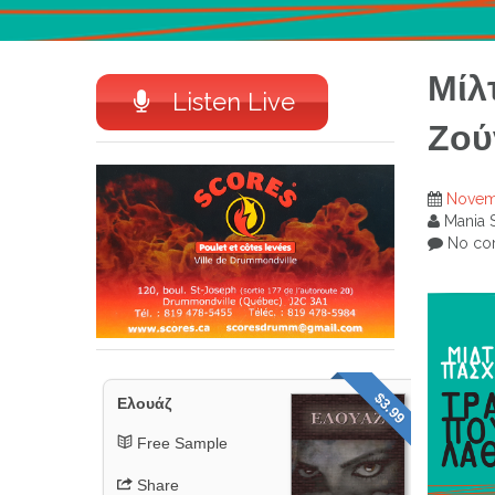
Μίλ
Listen Live
Ζού
Novemb
Mania 
No co
$3.99
Ελουάζ
Free Sample
Share