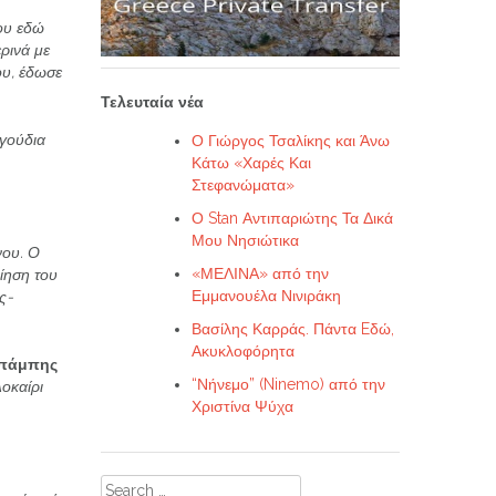
ου εδώ
ρινά με
ου, έδωσε
Τελευταία νέα
αγούδια
Ο Γιώργος Τσαλίκης και Άνω
Κάτω «Χαρές Και
Στεφανώματα»
Ο Stan Αντιπαριώτης Τα Δικά
Μου Νησιώτικα
νου.
Ο
«ΜΕΛΙΝΑ» από την
ίηση του
Εμμανουέλα Νινιράκη
ς-
Βασίλης Καρράς. Πάντα Eδώ,
Ακυκλοφόρητα
πάμπης
“Νήνεμο” (Ninemo) από την
οκαίρι
Χριστίνα Ψύχα
Search