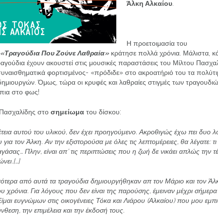
Άλκη Αλκαίου
.
Η προετοιμασία του
«Τραγούδια Που Ζούνε Λαθραία»
κράτησε πολλά χρόνια. Μάλιστα, κ
αγούδια έχουν ακουστεί στις μουσικές παραστάσεις του Μίλτου Πασχαλ
συναισθηματικά φορτισμένος- «πρόδιδε» στο ακροατήριό του τα πολύτ
ημιουργών. Όμως, τώρα οι κρυφές και λαθραίες στιγμές των τραγουδιώ
πια στο φως!
 Πασχαλίδης στο
σημείωμα
του δίσκου:
τεια αυτού του υλικού, δεν έχει προηγούμενο.
Ακροθιγώς έχω πει δυο λό
υ για τον Άλκη.
Αν την εξιστορούσα με όλες τις λεπτομέρειες, θα λέγατε: τ
παγάσας…
Πλην, είναι απ’ τις περιπτώσεις που η ζωή δε νικάει απλώς την τ
νει.
[…]
ότερα από αυτά τα τραγούδια δημιουργήθηκαν απ τον Μάριο και τον Άλ
ου χρόνια.
Για λόγους που δεν είναι της παρούσης, έμειναν μέχρι σήμερα
Είμαι ευγνώμων στις οικογένειες Τόκα και Λιάρου (Αλκαίου) που μου εμπ
νθεση, την επιμέλεια και την έκδοσή τους.