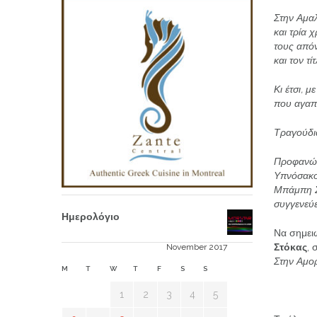
Στην Αμαλ
και τρία 
τους απόν
και τον τ
Κι έτσι, 
που αγαπ
Τραγούδι
Προφανώς
Υπνόσακος
Μπάμπη 
συγγενεύε
Ημερολόγιο
Να σημειω
Στόκας
, 
November 2017
Στην Αμο
M
T
W
T
F
S
S
1
2
3
4
5