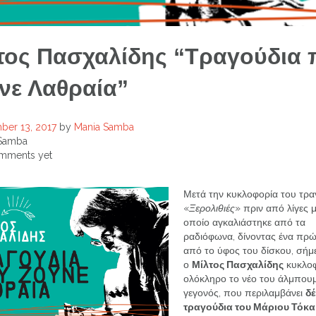
τος Πασχαλίδης “Τραγούδια 
νε Λαθραία”
er 13, 2017
by
Mania Samba
Samba
mments yet
Μετά την κυκλοφορία του τρα
«
Ξερολιθιές
» πριν από λίγες μ
οποίο αγκαλιάστηκε από τα
ραδιόφωνα, δίνοντας ένα πρώ
από το ύφος του δίσκου, σήμ
ο
Μίλτος Πασχαλίδης
κυκλοφ
ολόκληρο το νέο του άλμπου
γεγονός, που περιλαμβάνει
δ
τραγούδια του Μάριου Τόκα 