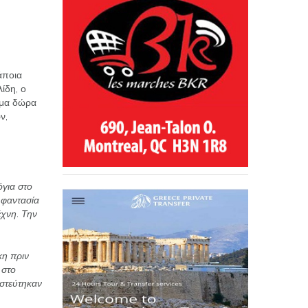
άποια
ίδη, ο
ιμα δώρα
ν,
για στο
ι φαντασία
έχνη.
Την
κη πριν
 στο
ιστεύτηκαν