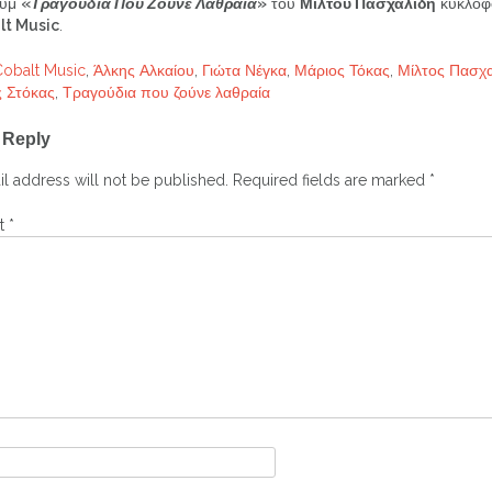
ουμ
«
Τραγούδια Που Ζούνε Λαθραία
»
του
Μίλτου Πασχαλίδη
κυκλοφ
lt Music
.
Cobalt Music
,
Άλκης Αλκαίου
,
Γιώτα Νέγκα
,
Μάριος Τόκας
,
Μίλτος Πασχ
 Στόκας
,
Τραγούδια που ζούνε λαθραία
 Reply
ation
l address will not be published.
Required fields are marked
*
t
*