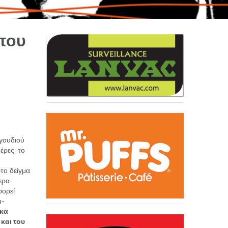
που
γουδιού
έρες, το
το δείγμα
ερα
ορεί
μ-
έκα
και του