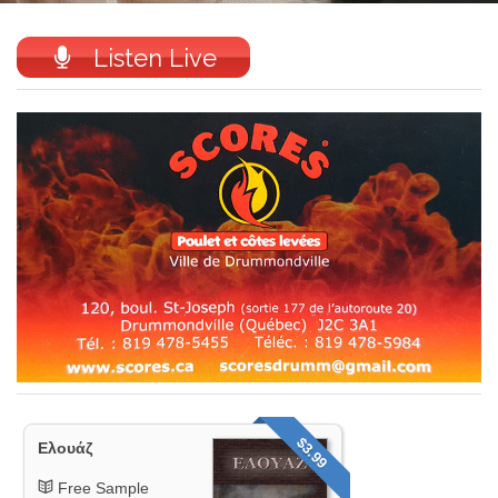
Listen Live
$3.99
Ελουάζ
Free Sample