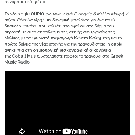
συναρπαστικό τρόπο!
Το νέο single
ΘΗΡΙΟ
(μουσική
Mark F
.
Angelo
& Μελίνα Μακρή /
στίχοι: Ρένα Καμάρη)
, μια δυναμική μπαλάντα για ένα πολύ
δύσκολο «
αντίο
», που κολλάει στο αφτί και στο δέρμα του
ακροατή, είναι το αποτέλεσμα της στενής συνεργασίας της
Μελίνας με τον
γνωστό παραγωγό Κώστα Καλημέρη
και το
πρώτο δείγμα της νέας εποχής για την τραγουδίστρια, η οποία
ανήκει πια στη
δημιουργική δισκογραφική οικογένεια
της
Cobalt Music
. Απολαύστε πρώτοι το τραγούδι στο
Greek
Music Radio