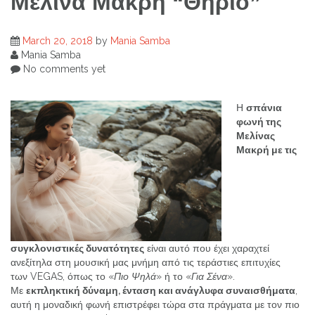
Μελίνα Μακρή “Θηρίο”
March 20, 2018
by
Mania Samba
Mania Samba
No comments yet
Η
σπάνια
φωνή της
Μελίνας
Μακρή με τις
συγκλονιστικές δυνατότητες
είναι αυτό που έχει χαραχτεί
ανεξίτηλα στη μουσική μας μνήμη από τις τεράστιες επιτυχίες
των VEGAS, όπως το «
Πιο Ψηλά
» ή το «
Για Σένα
».
Με
εκπληκτική δύναμη, ένταση και ανάγλυφα συναισθήματα
,
αυτή η μοναδική φωνή επιστρέφει τώρα στα πράγματα με τον πιο