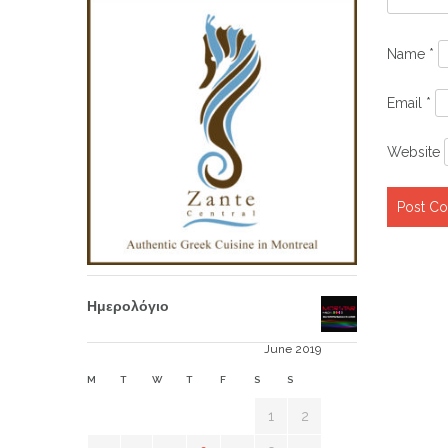
Name
*
Email
*
Website
Ημερολόγιο
June 2019
M
T
W
T
F
S
S
1
2