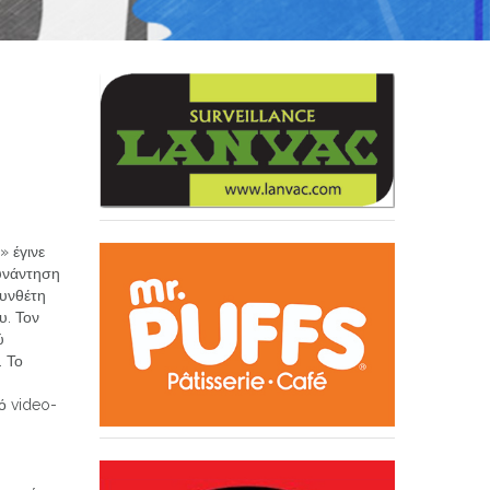
» έγινε
υνάντηση
υνθέτη
υ. Τον
ύ
 Το
ό video-