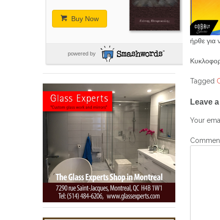
Buy Now
ήρθε για 
powered by
Κυκλοφορε
Tagged
Post
Leave a
navig
Your emai
Commen