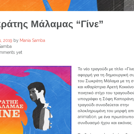
ράτης Μάλαμας “Γίνε”
1, 2019
by
Mania Samba
Samba
mments yet
Το νέο τραγούδι με τίτλο «Γίνε
αφορμή για τη δημιουργική σ
του Σωκράτη Μάλαμα με τη σ
και κιθαρίστρια Αρετή Κοκκίνο
ποιητικό στίχο του τραγουδιο
υπογράφει η Σόφη Καποράνη.
τραγούδι συνοδεύεται στην
ολοκληρωμένη του μορφή απ
animation, με ένα πρωτότυπο
συνδυασμό ήχου και εικόνας.