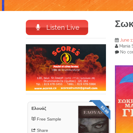
Σωκ
Listen Live
June 1
Mania 
No co
$3.99
Ελουάζ
Free Sample
Share