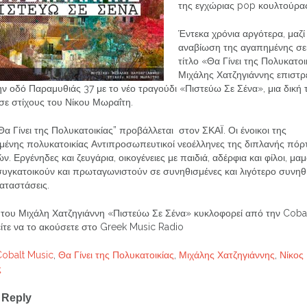
της εγχώριας pop κουλτούρα
Έντεκα χρόνια αργότερα, μαζί
αναβίωση της αγαπημένης σε
τίτλο «Θα Γίνει της Πολυκατοι
Μιχάλης Χατζηγιάννης επιστρέ
ν οδό Παραμυθιάς 37 με το νέο τραγούδι «Πιστεύω Σε Σένα», μια δική 
σε στίχους του Νίκου Μωραΐτη.
Θα Γίνει της Πολυκατοικίας” προβάλλεται στον ΣΚΑΪ. Οι ένοικοι της
σμένης πολυκατοικίας Αντιπροσωπευτικοί νεοέλληνες της διπλανής πόρ
ών. Εργένηδες και ζευγάρια, οικογένειες με παιδιά, αδέρφια και φίλοι, μα
συγκατοικούν και πρωταγωνιστούν σε συνηθισμένες και λιγότερο συνηθ
αταστάσεις.
e του Μιχάλη Χατζηγιάννη «Πιστεύω Σε Σένα» κυκλοφορεί από την Coba
ίτε να το ακούσετε στο Greek Music Radio
Cobalt Music
,
Θα Γίνει της Πολυκατοικίας
,
Μιχάλης Χατζηγιάννης
,
Νίκος
ς
 Reply
ation