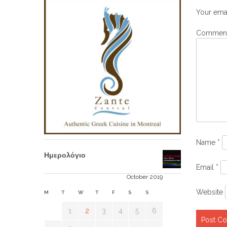
Your emai
Commen
Name
*
Ημερολόγιο
Email
*
October 2019
Website
M
T
W
T
F
S
S
1
2
3
4
5
6