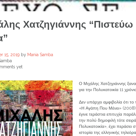
άλης Χατζηγιάννης “Πιστεύω
α”
r 15, 2019
by
Mania Samba
Samba
mments yet
Ο Μιχάλης Χατζηγιάννης ξαν
για την Πολυκατοικία 11 χρόνι
Δεν υπάρχει αμφιβολία ότι το
«Η Αγάπη Που Μένει» (2008)
έγινε τεράστια επιτυχία παρά
την πολύ δημοφιλή τότε σειρ
Πολυκατοικία», έχει περάσει 
ιστορία της ελληνικής τηλεόρ