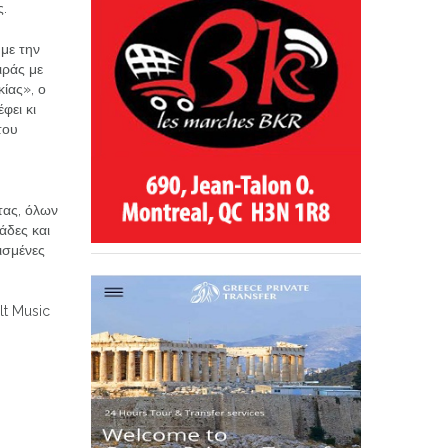
ς.
 με την
ιράς με
κίας», ο
φει κι
του
τας, όλων
μάδες και
ισμένες
lt Music