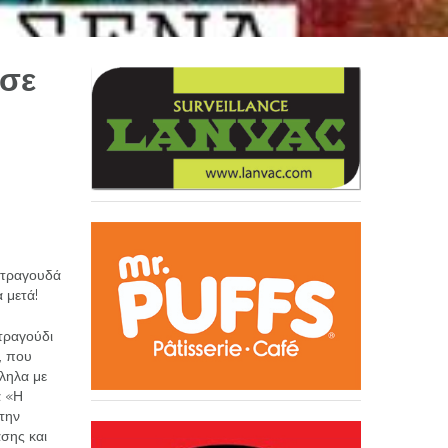
 σε
ατραγουδά
α μετά!
 τραγούδι
, που
λληλα με
ά «Η
στην
ασης και