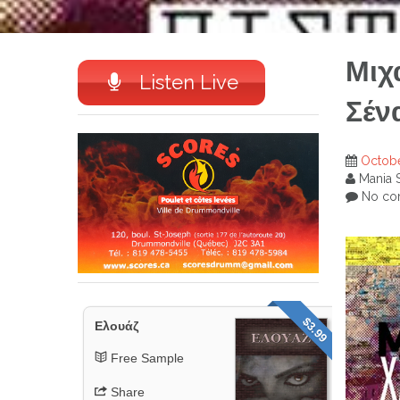
Μιχ
Listen Live
Σέν
Octobe
Mania 
No co
$3.99
Ελουάζ
Free Sample
Share