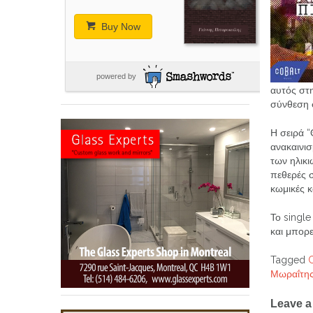
Buy Now
powered by
αυτός στη
σύνθεση 
Η σειρά “
ανακαινι
των ηλικι
πεθερές 
κωμικές κ
Το singl
και μπορε
Tagged
Μωραΐτη
Post
Leave a
navig