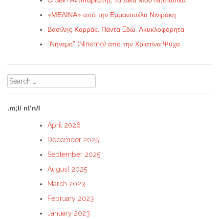
Ο Stan Αντιπαριώτης Τα Δικά Μου Νησιώτικα
«ΜΕΛΙΝΑ» από την Εμμανουέλα Νινιράκη
Βασίλης Καρράς. Πάντα Eδώ, Ακυκλοφόρητα
“Νήνεμο” (Ninemo) από την Χριστίνα Ψύχα
Search
for:
.m;l/ nl’n/l
April 2026
December 2025
September 2025
August 2025
March 2023
February 2023
January 2023