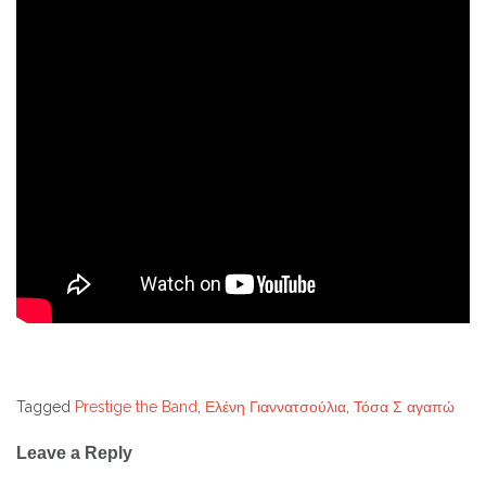
Tagged
Prestige the Band
,
Ελένη Γιαννατσούλια
,
Τόσα Σ αγαπώ
Post
Leave a Reply
navigation