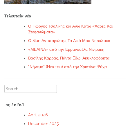
Τελευταία νέα
Ο Γιώργος Τσαλίκης και Άνω Κάτω «Χαρές Και
Στεφανώματα»
Ο Stan Αντιπαριώτης Τα Δικά Μου Νησιώτικα
«ΜΕΛΙΝΑ» από την Εμμανουέλα Νινιράκη
Βασίλης Καρράς. Πάντα Eδώ, Ακυκλοφόρητα
“Νήνεμο” (Ninemo) από την Χριστίνα Ψύχα
Search
for:
.m;l/ nl’n/l
April 2026
December 2025