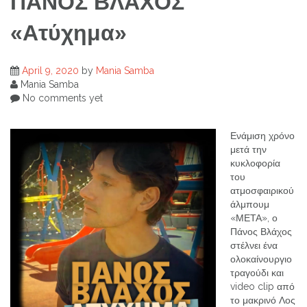
ΠΑΝΟΣ ΒΛΑΧΟΣ
«Ατύχημα»
April 9, 2020
by
Mania Samba
Mania Samba
No comments yet
Ενάμιση χρόνο
μετά την
κυκλοφορία
του
ατμοσφαιρικού
άλμπουμ
«ΜΕΤΑ», ο
Πάνος Βλάχος
στέλνει ένα
ολοκαίνουργιο
τραγούδι και
video clip από
το μακρινό Λος