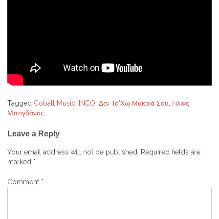
Tagged
Cobalt Music
,
INCO
,
Δεν Το’Χω Μακριά Σου
,
Ηλίας
Μπογδάνος
Post
Leave a Reply
navigation
Your email address will not be published.
Required fields are
marked
*
Comment
*