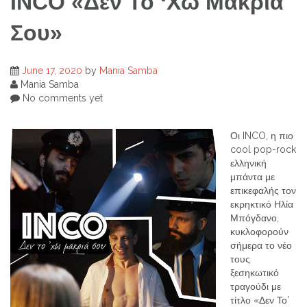
INCO «Δεν Το ‘Χω Μακριά
Σου»
June 17, 2020
by
Mania Samba
Mania Samba
No comments yet
Οι INCO, η πιο
cool pop-rock
ελληνική
μπάντα με
επικεφαλής τον
εκρηκτικό Ηλία
Μπόγδανο,
κυκλοφορούν
σήμερα το νέο
τους
ξεσηκωτικό
τραγούδι με
τίτλο «Δεν Το’