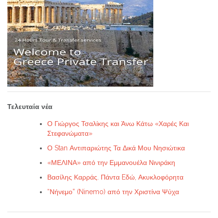
Τελευταία νέα
Ο Γιώργος Τσαλίκης και Άνω Κάτω «Χαρές Και
Στεφανώματα»
Ο Stan Αντιπαριώτης Τα Δικά Μου Νησιώτικα
«ΜΕΛΙΝΑ» από την Εμμανουέλα Νινιράκη
Βασίλης Καρράς. Πάντα Eδώ, Ακυκλοφόρητα
“Νήνεμο” (Ninemo) από την Χριστίνα Ψύχα