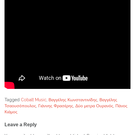
Tagged
Cobalt Music
,
Βαγγέλης Κωνσταντινίδης
,
Βαγγέλης
Τσαουσόπουλος
,
Γιάννης Φρασέρης
,
Δύο μετρα Ουρανός
,
Πάνος
Κιάμος
Post
Leave a Reply
navigation