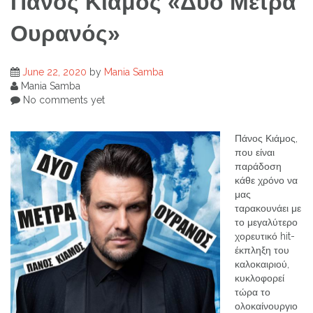
Πάνος Κιάμος «Δύο Μέτρα
Ουρανός»
June 22, 2020
by
Mania Samba
Mania Samba
No comments yet
Πάνος Κιάμος,
που είναι
παράδοση
κάθε χρόνο να
μας
ταρακουνάει με
το μεγαλύτερο
χορευτικό hit-
έκπληξη του
καλοκαιριού,
κυκλοφορεί
τώρα το
ολοκαίνουργιο