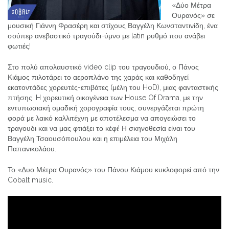
«Δύο Μέτρα
Ουρανός» σε
μουσική Γιάννη Φρασέρη και στίχους Βαγγέλη Κωνσταντινίδη, ένα
σούπερ ανεβαστικό τραγούδι-ύμνο με latin ρυθμό που ανάβει
φωτιές!
Στο πολύ απολαυστικό video clip του τραγουδιού, ο Πάνος
Κιάμος πιλοτάρει το αεροπλάνο της χαράς και καθοδηγεί
εκατοντάδες χορευτές-επιβάτες (μέλη του HoD), μιας φανταστικής
πτήσης. H χορευτική οικογένεια των House Of Drama, με την
εντυπωσιακή ομαδική χορογραφία τους, συνεργάζεται πρώτη
φορά με λαικό καλλιτέχνη με αποτέλεσμα να απογειώσει το
τραγουδι και να μας φτιάξει το κέφι! Η σκηνοθεσία είναι του
Βαγγέλη Τσαουσόπουλου και η επιμέλεια του Μιχάλη
Παπανικολάου.
Το «Δυο Μέτρα Ουρανός» του Πάνου Κιάμου κυκλοφορεί από την
Cobalt music.