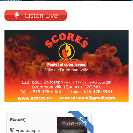
Listen Live
$3.99
Ελουάζ
Free Sample