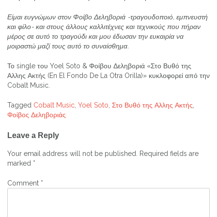
Είμαι ευγνώμων στον Φοίβο Δεληβοριά -τραγουδοποιό, εμπνευστή
και
φίλο- και στους άλλους καλλιτέχνες και τεχνικούς που πήραν
μέρος σε
αυτό το τραγούδι και μου έδωσαν την ευκαιρία να
μοιραστώ μαζί τους
αυτό το συναίσθημα.
Το single του Yoel Soto & Φοίβου Δεληβοριά «Στο Βυθό της
Αλλης Ακτής (En El Fondo De La Otra Orilla)» κυκλοφορεί από την
Cobalt Music.
Tagged
Cobalt Music
,
Yoel Soto
,
Στο Βυθό της Αλλης Ακτής
,
Φοίβος Δεληβοριάς
Post
Leave a Reply
navigation
Your email address will not be published.
Required fields are
marked
*
Comment
*