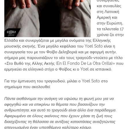
και συναυλίες
στη Λατινική
Αμερική και
στην Ευρώπη,
τα τελευταία 17
χρόνια ζει στην
Ελλάδα και συνεργάζεται με μεγάλα ονόματα της Ελληνικής
μουσικής σκηνής. Ένα μεγάλο κεφάλαιο του Yoel Soto είναι η
συνεργασία του με τον Φοίβο Δεληβοριά και με αφορμή αυτήν,
σήμερα μας παρουσιάζουν το νέο τους τραγούδι-ντούετο με τίτλο
«Στο Βυθό της Αλλης Ακτής (En El Fondo De La Otra Orilla)» που
ερμηνεύει σε ελληνικό στίχο ο Φοίβος κι ο Yoel σε ισπανικό.
Για την έμπνευση του τραγουδιού, μιλάει ο Yoel Soto στο
σημείωμα που ακολουθεί:
Πάντα αισθάνομαι την ανάγκη να υψώσω τη φωνή μου για να
αφηγηθώ
και να επικρίνω τα θέματα που βασανίζουν την
ανθρωπότητα, και
αυτό το τραγούδι είναι άλλο ένα παράδειγμα.
Αφιερωμένο σε όλους
εκείνους που έχουν χάσει τη ζωή τους
διασχίζοντας τη θάλασσα σε
αντίξοες καταστάσεις αναζητώντας
απεγνωσμένα έναν υποτιθέμενο
καλύτερο κόσμο.