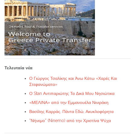
Τελευταία νέα
Ο Γιώργος Τσαλίκης και Άνω Κάτω «Χαρές Και
Στεφανώματα»
Ο Stan Αντιπαριώτης Τα Δικά Μου Νησιώτικα
«ΜΕΛΙΝΑ» από την Εμμανουέλα Νινιράκη
Βασίλης Καρράς. Πάντα Eδώ, Ακυκλοφόρητα
“Νήνεμο” (Ninemo) από την Χριστίνα Ψύχα