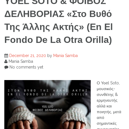
YOEL SOTO & ΦΟΙΒΟΣ
ΔΕΛΗΒΟΡΙΑΣ «Στο Βυθό
Της Άλλης Ακτής» (En El
Fondo De La Otra Orilla)
December 21, 2020
by
Mania Samba
Mania Samba
No comments yet
Ο Υοel Soto,
μουσικός-
συνθέτης &
ερμηνευτής
αλλά και
ποιητής, μετά
από
σημαντικές
συνεργασίες