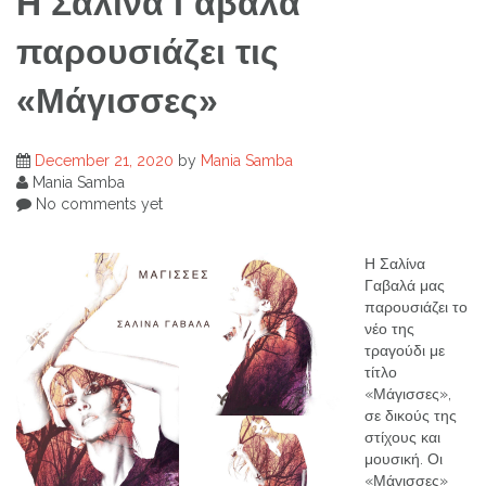
Η Σαλίνα Γαβαλά
παρουσιάζει τις
«Μάγισσες»
December 21, 2020
by
Mania Samba
Mania Samba
No comments yet
Η Σαλίνα
Γαβαλά μας
παρουσιάζει το
νέο της
τραγούδι με
τίτλο
«Μάγισσες»,
σε δικούς της
στίχους και
μουσική. Οι
«Μάγισσες»