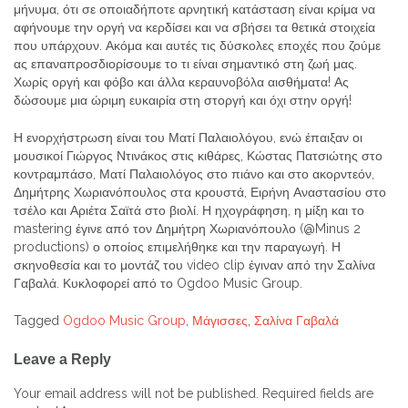
μήνυμα, ότι σε οποιαδήποτε αρνητική κατάσταση είναι κρίμα να
αφήνουμε την οργή να κερδίσει και να σβήσει τα θετικά στοιχεία
που υπάρχουν. Ακόμα και αυτές τις δύσκολες εποχές που ζούμε
ας επαναπροσδιορίσουμε το τι είναι σημαντικό στη ζωή μας.
Χωρίς οργή και φόβο και άλλα κεραυνοβόλα αισθήματα! Ας
δώσουμε μια ώριμη ευκαιρία στη στοργή και όχι στην οργή!
Η ενορχήστρωση είναι του Ματί Παλαιολόγου, ενώ έπαιξαν οι
μουσικοί Γιώργος Ντινάκος στις κιθάρες, Κώστας Πατσιώτης στο
κοντραμπάσο, Ματί Παλαιολόγος στο πιάνο και στο ακορντεόν,
Δημήτρης Χωριανόπουλος στα κρουστά, Ειρήνη Αναστασίου στο
τσέλο και Αριέτα Σαϊτά στο βιολί. Η ηχογράφηση, η μίξη και το
mastering έγινε από τον Δημήτρη Χωριανόπουλο (@Minus 2
productions) ο οποίος επιμελήθηκε και την παραγωγή. Η
σκηνοθεσία και το μοντάζ του video clip έγιναν από την Σαλίνα
Γαβαλά. Κυκλοφορεί από το Ogdoo Music Group.
Tagged
Ogdoo Music Group
,
Μάγισσες
,
Σαλίνα Γαβαλά
Post
Leave a Reply
navigation
Your email address will not be published.
Required fields are