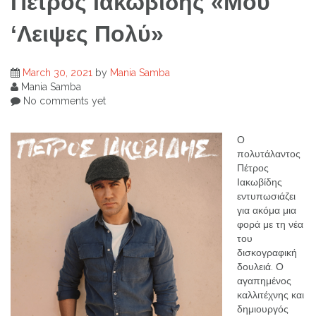
Πέτρος Ιακωβίδης «Μου
‘Λειψες Πολύ»
March 30, 2021
by
Mania Samba
Mania Samba
No comments yet
Ο
πολυτάλαντος
Πέτρος
Ιακωβίδης
εντυπωσιάζει
για ακόμα μια
φορά με τη νέα
του
δισκογραφική
δουλειά. Ο
αγαπημένος
καλλιτέχνης και
δημιουργός