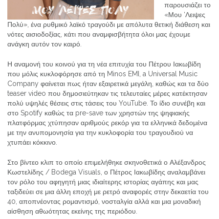
παρουσιάζει το
«Μου ‘Λειψες
Πολύ», ένα ρυθμικό λαϊκό τραγούδι με απόλυτα θετική διάθεση και
νότες αισιοδοξίας, κάτι που αναμφισβήτητα όλοι μας έχουμε
ανάγκη αυτόν τον καιρό.
Η αναμονή του κοινού για τη νέα επιτυχία του Πέτρου Ιακωβίδη
που μόλις κυκλοφόρησε από τη Minos EMI, a Universal Music
Company φαίνεται πως ήταν εξαιρετικά μεγάλη, καθώς και τα δύο
teaser video που δημοσιεύτηκαν τις τελευταίες μέρες κατέκτησαν
πολύ υψηλές θέσεις στις τάσεις του YouTube. Το ίδιο συνέβη και
στο Spotify καθώς τα pre-save των χρηστών της ψηφιακής
πλατφόρμας χτύπησαν αριθμούς ρεκόρ για τα ελληνικά δεδομένα
με την ανυπομονησία για την κυκλοφορία του τραγουδιού να
χτυπάει κόκκινο.
Στο βίντεο κλιπ το οποίο επιμελήθηκε σκηνοθετικά ο Αλέξανδρος
Κωστελίδης / Bodega Visuals, ο Πέτρος Ιακωβίδης αναλαμβάνει
τον ρόλο του αφηγητή μιας ιδιαίτερης ιστορίας αγάπης και μας
ταξιδεύει σε μια άλλη εποχή με ρετρό αναφορές στην δεκαετία του
40, αποπνέοντας ρομαντισμό, νοσταλγία αλλά και μια μοναδική
αίσθηση αθωότητας εκείνης της περιόδου.