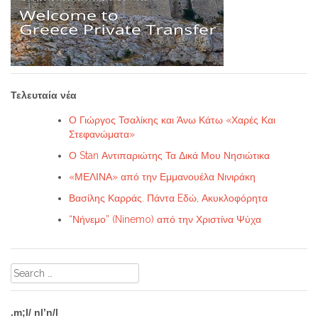
Τελευταία νέα
Ο Γιώργος Τσαλίκης και Άνω Κάτω «Χαρές Και
Στεφανώματα»
Ο Stan Αντιπαριώτης Τα Δικά Μου Νησιώτικα
«ΜΕΛΙΝΑ» από την Εμμανουέλα Νινιράκη
Βασίλης Καρράς. Πάντα Eδώ, Ακυκλοφόρητα
“Νήνεμο” (Ninemo) από την Χριστίνα Ψύχα
Search
for:
.m;l/ nl’n/l