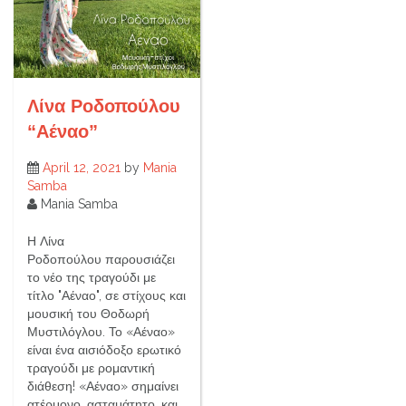
Λίνα Ροδοπούλου
“Αέναο”
April 12, 2021
by
Mania
Samba
Mania Samba
Η Λίνα
Ροδοπούλου παρουσιάζει
το νέο της τραγούδι με
τίτλο "Αέναο", σε στίχους και
μουσική του Θοδωρή
Μυστιλόγλου. Το «Αέναο»
είναι ένα αισιόδοξο ερωτικό
τραγούδι με ρομαντική
διάθεση! «Αέναο» σημαίνει
ατέρμονο, ασταμάτητο, και