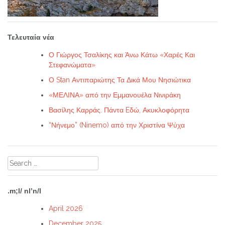
Τελευταία νέα
Ο Γιώργος Τσαλίκης και Άνω Κάτω «Χαρές Και
Στεφανώματα»
Ο Stan Αντιπαριώτης Τα Δικά Μου Νησιώτικα
«ΜΕΛΙΝΑ» από την Εμμανουέλα Νινιράκη
Βασίλης Καρράς. Πάντα Eδώ, Ακυκλοφόρητα
“Νήνεμο” (Ninemo) από την Χριστίνα Ψύχα
Search
for:
.m;l/ nl’n/l
April 2026
December 2025