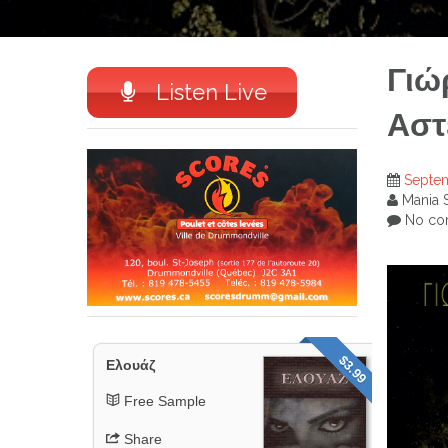
Γιώ
Listen Live
Αστ
Septem
Mania 
No co
$3.99
Ελουάζ
Free Sample
Share