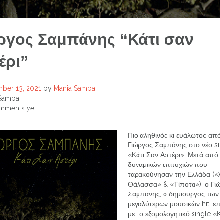
ργος Σαμπάνης “Κάτι σαν
έρι”
ber 13, 2021
by
Mania Samba
Samba
mments yet
Πιο αληθινός κι ευάλωτος απ
Γιώργος Σαμπάνης στο νέο si
«Kάτι Σαν Αστέρι». Μετά από 
δυναμικών επιτυχιών που
ταρακούνησαν την Ελλάδα («
Θάλασσα» & «Τίποτα»), ο Γι
Σαμπάνης, ο δημιουργός των
μεγαλύτερων μουσικών hit, επ
με το εξομολογητικό single «