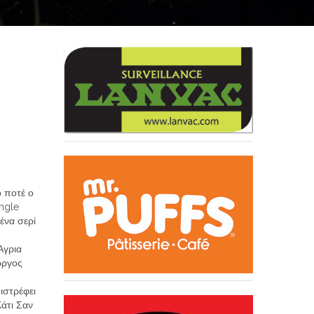
ό ποτέ ο
ngle
ένα σερί
Άγρια
ώργος
ιστρέφει
Κάτι Σαν