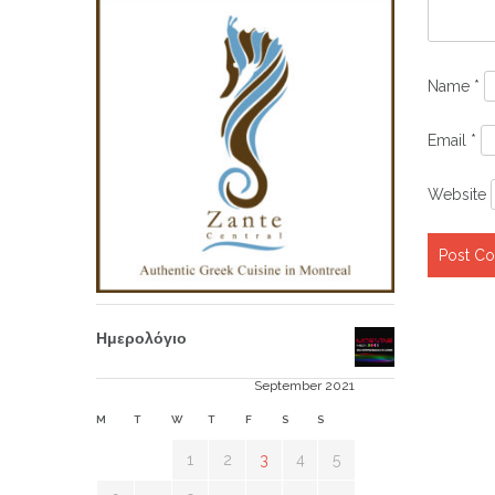
Name
*
Email
*
Website
Ημερολόγιο
September 2021
M
T
W
T
F
S
S
1
2
3
4
5