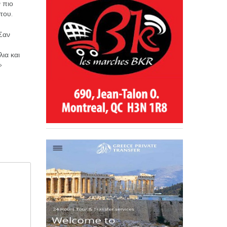
 πιο
του.
Σαν
ια και
»