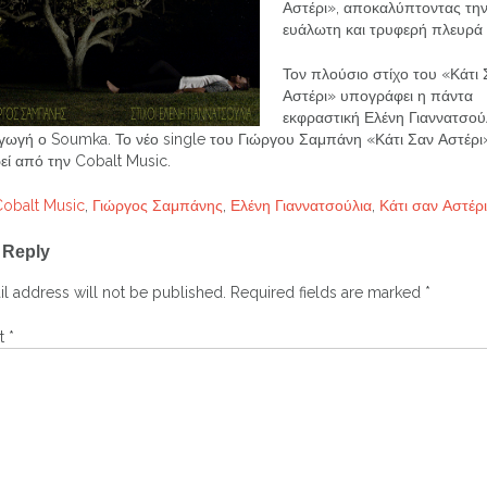
Αστέρι», αποκαλύπτοντας την
ευάλωτη και τρυφερή πλευρά 
Τον πλούσιο στίχο του «Κάτι 
Αστέρι» υπογράφει η πάντα
εκφραστική Ελένη Γιαννατσούλ
γωγή ο Soumka. Το νέο single του Γιώργου Σαμπάνη «Κάτι Σαν Αστέρι
εί από την Cobalt Music.
Cobalt Music
,
Γιώργος Σαμπάνης
,
Ελένη Γιαννατσούλια
,
Κάτι σαν Αστέρι
 Reply
ation
l address will not be published.
Required fields are marked
*
t
*