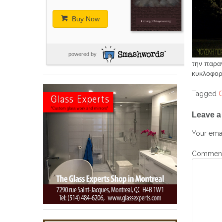
Buy Now
powered by
την παρα
κυκλοφορ
Tagged
Post
Leave a
navig
Your emai
Commen