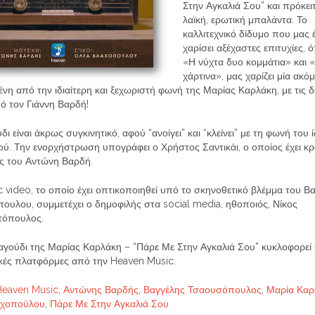
Στην Αγκαλιά Σου” και πρόκειτ
λαϊκή, ερωτική μπαλάντα. Το
καλλιτεχνικό δίδυμο που μας έ
χαρίσει αξέχαστες επιτυχίες, 
«Η νύχτα δυο κομμάτια» και 
χάρτινα», μας χαρίζει μία ακόμ
νη από την ιδιαίτερη και ξεχωριστή φωνή της Μαρίας Καρλάκη, με τις δ
ό τον Γιάννη Βαρδή!
δι είναι άκρως συγκινητικό, αφού “ανοίγει” και “κλείνει” με τη φωνή του 
ύ. Την ενορχήστρωση υπογράφει ο Χρήστος Σαντικάι, ο οποίος έχει κρ
ες του Αντώνη Βαρδή.
 video, το οποίο έχει οπτικοποιηθεί υπό το σκηνοθετικό βλέμμα του Β
ουλου, συμμετέχει ο δημοφιλής στα social media, ηθοποιός, Νίκος
τόπουλος.
αγούδι της Μαρίας Καρλάκη – “Πάρε Με Στην Αγκαλιά Σου” κυκλοφορεί 
ακές πλατφόρμες από την Heaven Music.
Heaven Music
,
Αντώνης Βαρδής
,
Βαγγέλης Τσαουσόπουλος
,
Μαρία Καρ
αχοπούλου
,
Πάρε Με Στην Αγκαλιά Σου