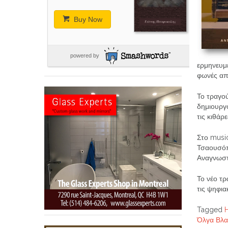
Buy Now
powered by
ερμηνευμέ
φωνές απ
Το τραγού
δημιουργο
τις κιθάρ
Στο music
Τσαουσόπ
Αναγνωσ
Το νέο τρ
τις ψηφι
Tagged
Όλγα Βλ