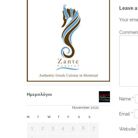
Post
Leave a
navig
Your emai
Commen
Ημερολόγιο
Name
*
November 2021
Email
*
M
T
W
T
F
S
S
1
2
3
4
5
6
7
Website