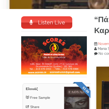
“Πά
Listen Live
Καρ
Novem
Mania 
No co
$3.99
Ελουάζ
Free Sample
Share