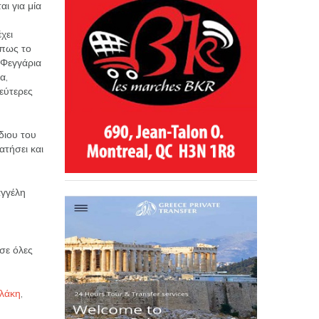
αι για μία
χει
όπως το
«Φεγγάρια
α,
εύτερες
ίδιου του
ατήσει και
αγγέλη
σε όλες
λάκη
,