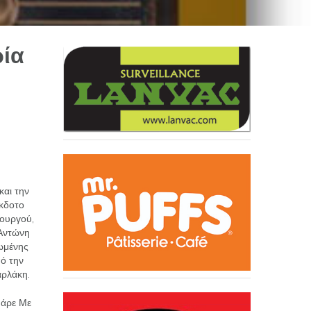
ρία
και την
έκδοτο
ιουργού,
 Αντώνη
ιωμένης
ό την
ρλάκη.
Πάρε Με