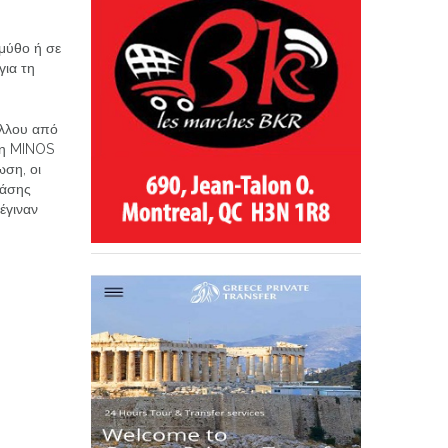
 μύθο ή σε
για τη
ελλου από
τη MINOS
ωση, οι
νάσης
έγιναν