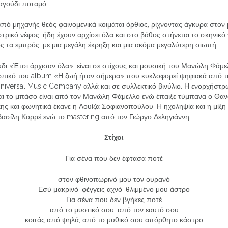
αγούδι ποταμό.
από μηχανής θεός φαινομενικά κοιμάται όρθιος, ρίχνοντας άγκυρα στον
τρικό νέφος, ήδη έχουν αρχίσει όλα και στο βάθος στήνεται το σκηνικό 
 τα εμπρός, με μια μεγάλη έκρηξη και μια ακόμα μεγαλύτερη σιωπή.
δι «Έτσι άρχισαν όλα», είναι σε στίχους και μουσική του Μανώλη Φάμ
πικό του album «Η ζωή ήταν σήμερα» που κυκλοφορεί ψηφιακά από 
niversal Music Company αλλά και σε συλλεκτικό βινύλιο. Η ενορχήστρ
και το μπάσο είναι από τον Μανώλη Φάμελλο ενώ έπαιξε τύμπανα ο Θα
ς και φωνητικά έκανε η Λουίζα Σοφιανοπούλου. Η ηχοληψία και η μίξη 
Βασίλη Κορρέ ενώ το mastering από τον Γιώργο Δεληγιάννη
Στίχοι
Για σένα που δεν έφτασα ποτέ
στον φθινοπωρινό μου τον ουρανό
Εσύ μακρινό, φέγγεις αχνό, θλιμμένο μου άστρο
Για σένα που δεν βγήκες ποτέ
από το μυστικό σου, από τον εαυτό σου
κοιτάς από ψηλά, από το μυθικό σου απόρθητο κάστρο