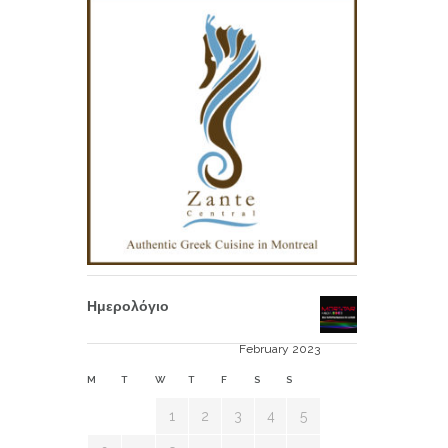
Ημερολόγιο
February 2023
M
T
W
T
F
S
S
1
2
3
4
5