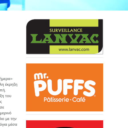
σήμερα»
άλη έκρηξη
πή,
ιξη του
ός
 σε
μερινό
ιο με την
όγια μέσα