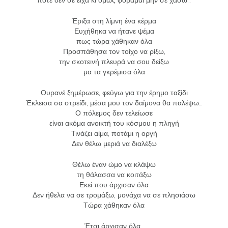
Έριξα στη λίμνη ένα κέρμα
Ευχήθηκα να ήτανε ψέμα
πως τώρα χάθηκαν όλα
Προσπάθησα τον τοίχο να ρίξω,
την σκοτεινή πλευρά να σου δείξω
μα τα γκρέμισα όλα
Ουρανέ ξημέρωσε, φεύγω για την έρημο ταξίδι
Έκλεισα σα στρείδι, μέσα μου τον δαίμονα θα παλέψω…
Ο πόλεμος δεν τελείωσε
είναι ακόμα ανοικτή του κόσμου η πληγή
Τινάζει αίμα, ποτάμι η οργή
Δεν θέλω μεριά να διαλέξω
Θέλω έναν ώμο να κλάψω
τη θάλασσα να κοιτάξω
Εκεί που άρχισαν όλα
Δεν ήθελα να σε τρομάξω, μονάχα να σε πλησιάσω
Τώρα χάθηκαν όλα
Έτσι άρχισαν όλα…