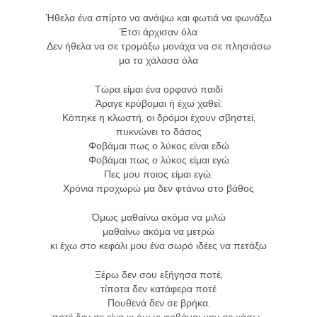
Ήθελα ένα σπίρτο να ανάψω και φωτιά να φωνάξω
Έτσι άρχισαν όλα
Δεν ήθελα να σε τρομάξω μονάχα να σε πλησιάσω
μα τα χάλασα όλα
Τώρα είμαι ένα ορφανό παιδί
Άραγε κρύβομαι ή έχω χαθεί;
Κόπηκε η κλωστή, οι δρόμοι έχουν σβηστεί,
πυκνώνει το δάσος
Φοβάμαι πως ο λύκος είναι εδώ
Φοβάμαι πως ο λύκος είμαι εγώ
Πες μου ποιος είμαι εγώ;
Χρόνια προχωρώ μα δεν φτάνω στο βάθος
Όμως μαθαίνω ακόμα να μιλώ
μαθαίνω ακόμα να μετρώ
κι έχω στο κεφάλι μου ένα σωρό ιδέες να πετάξω
Ξέρω δεν σου εξήγησα ποτέ,
τίποτα δεν κατάφερα ποτέ
Πουθενά δεν σε βρήκα,
ποτέ δεν σε είχα κι όμως φοβάμαι μην σε χάσω…