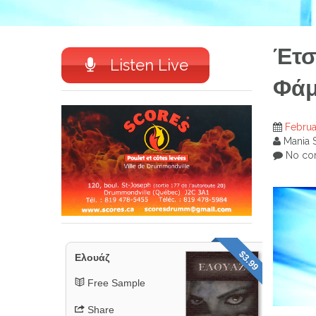
Έτσ
Listen Live
Φάμ
Februa
Mania 
No co
$3.99
Ελουάζ
Free Sample
Share