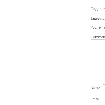
Tagged
Post
Leave a
navig
Your emai
Commen
Name
*
Email
*