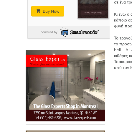
σε ένα τρ
Buy Now
Κι ενώ ο 
κάποιο ασ
φυγή προς
powered by
Το τραγού
το προσω
EMI – A U
κιθάρες 
Τσακυράκη
από τον 