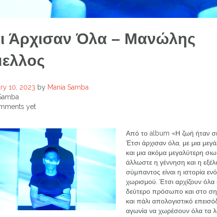
ι Άρχισαν Όλα – Μανώλης
ελλος
ry 10, 2023
by
Mania Samba
Samba
mments yet
Από το album «Η ζωή ήταν 
Έτσι άρχισαν όλα, με μια μεγ
και μια ακόμα μεγαλύτερη σιω
άλλωστε η γέννηση και η εξέλ
σύμπαντος είναι η ιστορία εν
χωρισμού. Έτσι αρχίζουν όλα
δεύτερο πρόσωπο και στο ση
και πάλι απολογιστικό επεισόδ
αγωνία να χωρέσουν όλα τα λ